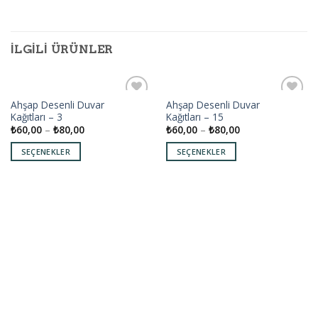
İLGILI ÜRÜNLER
Ahşap Desenli Duvar
Ahşap Desenli Duvar
Add to
Add to
Kağıtları – 3
Kağıtları – 15
wishlist
wishlist
₺
60,00
–
₺
80,00
₺
60,00
–
₺
80,00
SEÇENEKLER
SEÇENEKLER