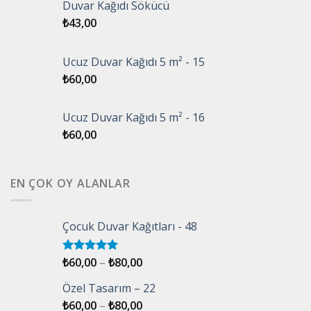
Duvar Kağıdı Sökücü
₺
43,00
Ucuz Duvar Kağıdı 5 m² - 15
₺
60,00
Ucuz Duvar Kağıdı 5 m² - 16
₺
60,00
EN ÇOK OY ALANLAR
Çocuk Duvar Kağıtları - 48
₺
60,00
–
₺
80,00
5 üzerinden
5.00
oy
aldı
Özel Tasarım – 22
₺
60,00
–
₺
80,00