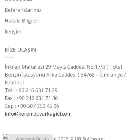
Referanslarımız
Havale Bilgileri
İletişim
BİZE ULAŞIN
İnkilap Mahallesi 29 Mayıs Caddesi No:17/b ( Total
Benzin İstasyonu Arka Caddesi ) 34768 – Ümraniye /
İstanbul
Tel : +90 216 631 71 29
Fax : +90 216 631 71 30
Cep : +90 507 350 45 06
info@keremduvarkagidi.com
Copyright 2026 ©
UG Software
WhatsApp Destek