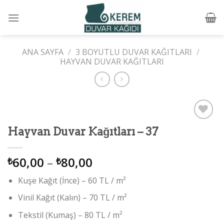
Skip
to
content
ANA SAYFA
/
3 BOYUTLU DUVAR KAĞITLARI
/
HAYVAN DUVAR KAĞITLARI
Add to
Hayvan Duvar Kağıtları – 37
wishlist
60,00
–
80,00
₺
₺
Kuşe Kağıt (İnce) – 60 TL / m²
Vinil Kağıt (Kalın) – 70 TL / m²
Tekstil (Kumaş) – 80 TL / m²