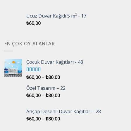
Ucuz Duvar Kağıdı 5 m² - 17
₺
60,00
EN ÇOK OY ALANLAR
Çocuk Duvar Kağıtları - 48
5 üzerinden
₺
60,00
–
₺
80,00
5.00
oy aldı
Özel Tasarım – 22
₺
60,00
–
₺
80,00
Ahşap Desenli Duvar Kağıtları - 28
₺
60,00
–
₺
80,00