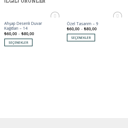
İLGILI ÜRÜNLER
Ahşap Desenli Duvar
Özel Tasarım – 9
Add to
Add to
Kağıtları – 14
₺
60,00
–
₺
80,00
wishlist
wishlist
₺
60,00
–
₺
80,00
SEÇENEKLER
SEÇENEKLER