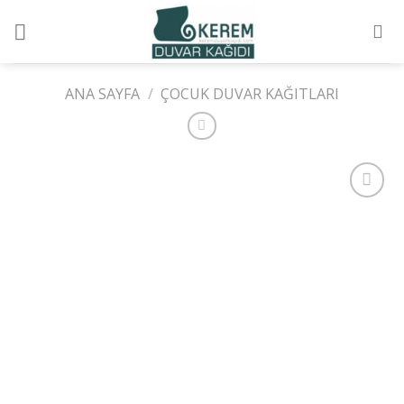
Skip
to
content
ANA SAYFA
/
ÇOCUK DUVAR KAĞITLARI
Add to
wishlist