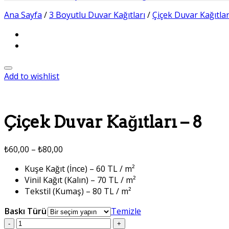
Ana Sayfa
/
3 Boyutlu Duvar Kağıtları
/
Çiçek Duvar Kağıtlar
Add to wishlist
Çiçek Duvar Kağıtları – 8
₺
60,00
–
₺
80,00
Kuşe Kağıt (İnce) – 60 TL / m²
Vinil Kağıt (Kalın) – 70 TL / m²
Tekstil (Kumaş) – 80 TL / m²
Baskı Türü
Temizle
Çiçek