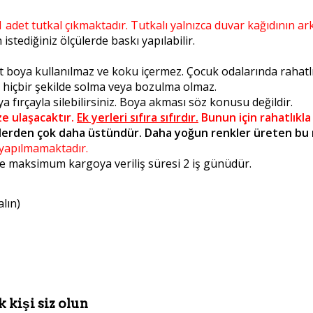
1 adet tutkal çıkmaktadır. Tutkalı yalnızca duvar kağıdının ar
stediğiniz ölçülerde baskı yapılabilir.
t boya kullanılmaz ve koku içermez. Çocuk odalarında rahatlıkl
a hiçbir şekilde solma veya bozulma olmaz.
 fırçayla silebilirsiniz. Boya akması söz konusu değildir.
ze ulaşacaktır.
Ek yerleri sıfıra sıfırdır.
Bunun için rahatlıkla
erden çok daha üstündür. Daha yoğun renkler üreten bu ma
m yapılmamaktadır.
 de maksimum kargoya veriliş süresi 2 iş günüdür.
alın)
 kişi siz olun