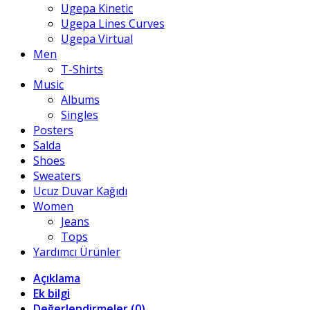
Ugepa Kinetic
Ugepa Lines Curves
Ugepa Virtual
Men
T-Shirts
Music
Albums
Singles
Posters
Salda
Shoes
Sweaters
Ucuz Duvar Kağıdı
Women
Jeans
Tops
Yardımcı Ürünler
Açıklama
Ek bilgi
Değerlendirmeler (0)