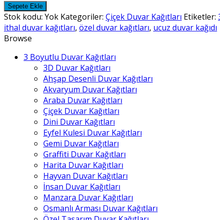
Duvar
Sepete Ekle
Kağıtları
Stok kodu:
Yok
Kategoriler:
Çiçek Duvar Kağıtları
Etiketler:
-
ithal duvar kağıtları
,
özel duvar kağıtları
,
ucuz duvar kağıdı
8
Browse
adet
3 Boyutlu Duvar Kağıtları
3D Duvar Kağıtları
Ahşap Desenli Duvar Kağıtları
Akvaryum Duvar Kağıtları
Araba Duvar Kağıtları
Çiçek Duvar Kağıtları
Dini Duvar Kağıtları
Eyfel Kulesi Duvar Kağıtları
Gemi Duvar Kağıtları
Graffiti Duvar Kağıtları
Harita Duvar Kağıtları
Hayvan Duvar Kağıtları
İnsan Duvar Kağıtları
Manzara Duvar Kağıtları
Osmanlı Arması Duvar Kağıtları
Özel Tasarım Duvar Kağıtları