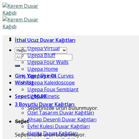
Skip
to
content
İthal Ucuz Duvar Kağıtları
Ugepa Virtual
Ugepa Bluff
Ara:
Ugepa Four Walls
Ugepa Home
Giriş Yap / Üye Ol
Ugepa Lines Curves
Wishlist
Ugepa Kaleidoscope
Ugepa Foux Semblant
Sepet /
Ugepa Kinetic
₺
0,00
3 Boyutlu Duvar Kağıtları
Sepetinizde ürün bulunmuyor.
Özel Tasarım Duvar Kağıtları
Ahşap Desenli Duvar Kağıtları
Sepet
Eyfel Kulesi Duvar Kağıtları
Harita Duvar Kağıtları
Sepetinizde ürün bulunmuyor.