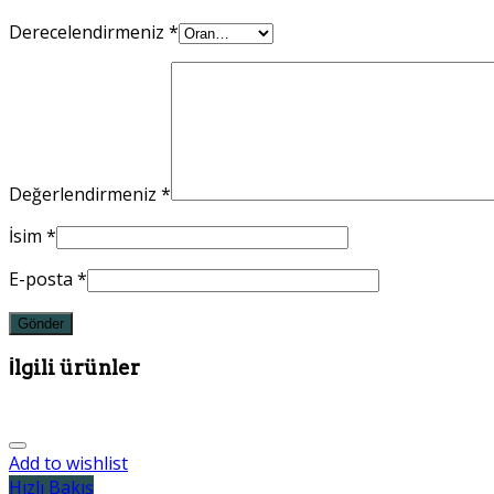
Derecelendirmeniz
*
Değerlendirmeniz
*
İsim
*
E-posta
*
İlgili ürünler
Add to wishlist
Hızlı Bakış