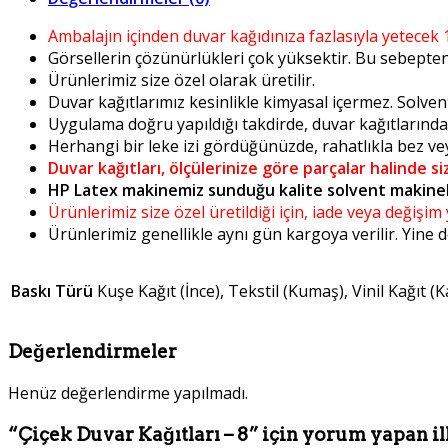
Ambalajın içinden duvar kağıdınıza fazlasıyla yetecek 
Görsellerin çözünürlükleri çok yüksektir. Bu sebepten i
Ürünlerimiz size özel olarak üretilir.
Duvar kağıtlarımız kesinlikle kimyasal içermez. Solven
Uygulama doğru yapıldığı takdirde, duvar kağıtlarınd
Herhangi bir leke izi gördüğünüzde, rahatlıkla bez veya
Duvar kağıtları, ölçülerinize göre parçalar halinde si
HP Latex makinemiz sunduğu kalite solvent makinel
Ürünlerimiz size özel üretildiği için, iade veya değişi
Ürünlerimiz genellikle aynı gün kargoya verilir. Yine
Baskı Türü
Kuşe Kağıt (İnce), Tekstil (Kumaş), Vinil Kağıt (K
Değerlendirmeler
Henüz değerlendirme yapılmadı.
“Çiçek Duvar Kağıtları – 8” için yorum yapan ilk