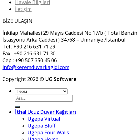
Havale Bilgileri
İletişim
BİZE ULAŞIN
İnkilap Mahallesi 29 Mayıs Caddesi No:17/b ( Total Benzin
İstasyonu Arka Caddesi ) 34768 – Ümraniye /İstanbul
Tel : +90 216 631 71 29
Fax : +90 216 631 71 30
Cep : +90 507 350 45 06
info@keremduvarkagidi.com
Copyright 2026 ©
UG Software
Ara:
İthal Ucuz Duvar Kağıtları
Ugepa Virtual
Ugepa Bluff
Ugepa Four Walls
Ugepa Home