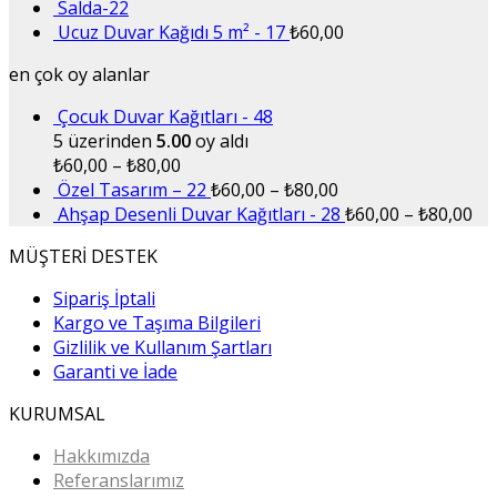
Salda-22
Ucuz Duvar Kağıdı 5 m² - 17
₺
60,00
en çok oy alanlar
Çocuk Duvar Kağıtları - 48
5 üzerinden
5.00
oy aldı
₺
60,00
–
₺
80,00
Özel Tasarım – 22
₺
60,00
–
₺
80,00
Ahşap Desenli Duvar Kağıtları - 28
₺
60,00
–
₺
80,00
MÜŞTERİ DESTEK
Sipariş İptali
Kargo ve Taşıma Bilgileri
Gizlilik ve Kullanım Şartları
Garanti ve İade
KURUMSAL
Hakkımızda
Referanslarımız