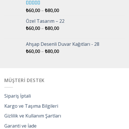
5 üzerinden
₺
60,00
–
₺
80,00
5.00
oy aldı
Özel Tasarım – 22
₺
60,00
–
₺
80,00
Ahşap Desenli Duvar Kağıtları - 28
₺
60,00
–
₺
80,00
MÜŞTERİ DESTEK
Sipariş İptali
Kargo ve Taşıma Bilgileri
Gizlilik ve Kullanım Şartları
Garanti ve İade