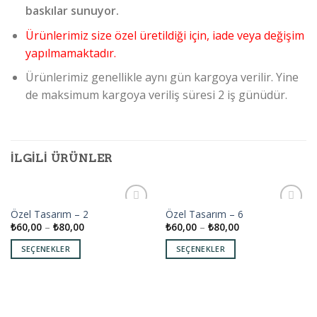
baskılar sunuyor.
Ürünlerimiz size özel üretildiği için, iade veya değişim
yapılmamaktadır.
Ürünlerimiz genellikle aynı gün kargoya verilir. Yine
de maksimum kargoya veriliş süresi 2 iş günüdür.
İLGILI ÜRÜNLER
Özel Tasarım – 2
Özel Tasarım – 6
Add to
Add to
₺
60,00
–
₺
80,00
₺
60,00
–
₺
80,00
wishlist
wishlist
SEÇENEKLER
SEÇENEKLER