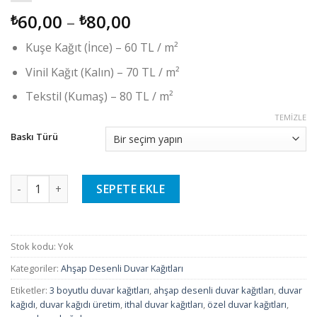
60,00
–
80,00
₺
₺
Kuşe Kağıt (İnce) – 60 TL / m²
Vinil Kağıt (Kalın) – 70 TL / m²
Tekstil (Kumaş) – 80 TL / m²
TEMIZLE
Baskı Türü
Ahşap Desenli Duvar Kağıtları - 13 adet
SEPETE EKLE
Stok kodu:
Yok
Kategoriler:
Ahşap Desenli Duvar Kağıtları
Etiketler:
3 boyutlu duvar kağıtları
,
ahşap desenli duvar kağıtları
,
duvar
kağıdı
,
duvar kağıdı üretim
,
ithal duvar kağıtları
,
özel duvar kağıtları
,