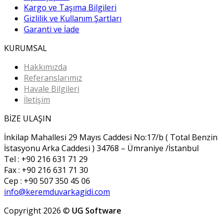
Kargo ve Taşıma Bilgileri
Gizlilik ve Kullanım Şartları
Garanti ve İade
KURUMSAL
Hakkımızda
Referanslarımız
Havale Bilgileri
İletişim
BİZE ULAŞIN
İnkilap Mahallesi 29 Mayıs Caddesi No:17/b ( Total Benzin
İstasyonu Arka Caddesi ) 34768 – Ümraniye /İstanbul
Tel : +90 216 631 71 29
Fax : +90 216 631 71 30
Cep : +90 507 350 45 06
info@keremduvarkagidi.com
Copyright 2026 ©
UG Software