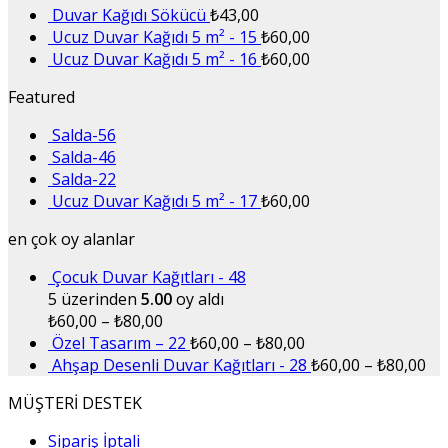
Duvar Kağıdı Sökücü
₺
43,00
Ucuz Duvar Kağıdı 5 m² - 15
₺
60,00
Ucuz Duvar Kağıdı 5 m² - 16
₺
60,00
Featured
Salda-56
Salda-46
Salda-22
Ucuz Duvar Kağıdı 5 m² - 17
₺
60,00
en çok oy alanlar
Çocuk Duvar Kağıtları - 48
5 üzerinden
5.00
oy aldı
₺
60,00
–
₺
80,00
Özel Tasarım – 22
₺
60,00
–
₺
80,00
Ahşap Desenli Duvar Kağıtları - 28
₺
60,00
–
₺
80,00
MÜŞTERİ DESTEK
Sipariş İptali