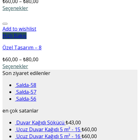
₺
60,00
–
₺
80,00
Seçenekler
Add to wishlist
Hızlı Bakış
Özel Tasarım – 8
₺
60,00
–
₺
80,00
Seçenekler
Son ziyaret edilenler
Salda-58
Salda-57
Salda-56
en çok satanlar
Duvar Kağıdı Sökücü
₺
43,00
Ucuz Duvar Kağıdı 5 m² - 15
₺
60,00
Ucuz Duvar Kağıdı 5 m² - 16
₺
60,00