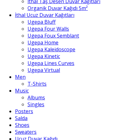
İthal Taş Desen Duvar Kağıtları
Organik Duvar Kağıdı 5m²
İthal Ucuz Duvar Kağıtları
Ugepa Bluff
Ugepa Four Walls
Ugepa Foux Semblant
Ugepa Home
Ugepa Kaleidoscope
Ugepa Kinetic
Ugepa Lines Curves
Ugepa Virtual
Men
T-Shirts
Music
Albums
Singles
Posters
Salda
Shoes
Sweaters
Ucuz Duvar Kağıdı