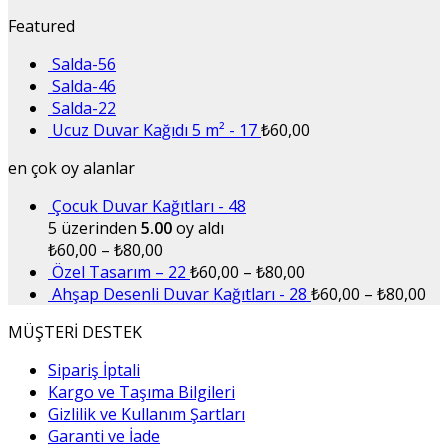
Featured
Salda-56
Salda-46
Salda-22
Ucuz Duvar Kağıdı 5 m² - 17
₺
60,00
en çok oy alanlar
Çocuk Duvar Kağıtları - 48
5 üzerinden
5.00
oy aldı
₺
60,00
–
₺
80,00
Özel Tasarım – 22
₺
60,00
–
₺
80,00
Ahşap Desenli Duvar Kağıtları - 28
₺
60,00
–
₺
80,00
MÜŞTERİ DESTEK
Sipariş İptali
Kargo ve Taşıma Bilgileri
Gizlilik ve Kullanım Şartları
Garanti ve İade