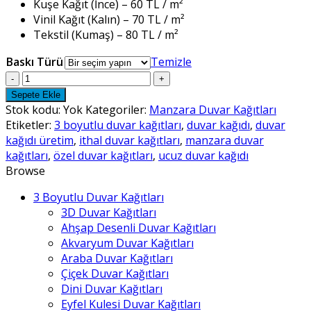
Kuşe Kağıt (İnce) – 60 TL / m²
Vinil Kağıt (Kalın) – 70 TL / m²
Tekstil (Kumaş) – 80 TL / m²
Baskı Türü
Temizle
Manzara
Duvar
Sepete Ekle
Kağıtları
Stok kodu:
Yok
Kategoriler:
Manzara Duvar Kağıtları
-
Etiketler:
3 boyutlu duvar kağıtları
,
duvar kağıdı
,
duvar
54
kağıdı üretim
,
ithal duvar kağıtları
,
manzara duvar
adet
kağıtları
,
özel duvar kağıtları
,
ucuz duvar kağıdı
Browse
3 Boyutlu Duvar Kağıtları
3D Duvar Kağıtları
Ahşap Desenli Duvar Kağıtları
Akvaryum Duvar Kağıtları
Araba Duvar Kağıtları
Çiçek Duvar Kağıtları
Dini Duvar Kağıtları
Eyfel Kulesi Duvar Kağıtları