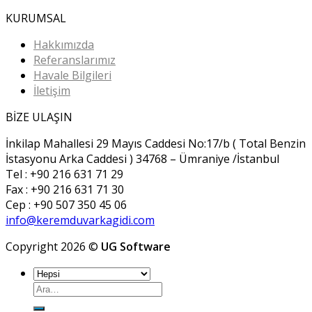
KURUMSAL
Hakkımızda
Referanslarımız
Havale Bilgileri
İletişim
BİZE ULAŞIN
İnkilap Mahallesi 29 Mayıs Caddesi No:17/b ( Total Benzin
İstasyonu Arka Caddesi ) 34768 – Ümraniye /İstanbul
Tel : +90 216 631 71 29
Fax : +90 216 631 71 30
Cep : +90 507 350 45 06
info@keremduvarkagidi.com
Copyright 2026 ©
UG Software
Ara: