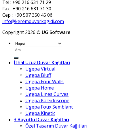
Tel : +90 216 631 71 29
Fax : +90 216 631 71 30
Cep : +90 507 350 45 06
info@keremduvarkagidi.com
Copyright 2026 ©
UG Software
Ara:
İthal Ucuz Duvar Kağıtları
Ugepa Virtual
Ugepa Bluff
Ugepa Four Walls
Ugepa Home
Ugepa Lines Curves
Ugepa Kaleidoscope
Ugepa Foux Semblant
Ugepa Kinetic
3 Boyutlu Duvar Kağıtları
Özel Tasarım Duvar Kağıtları