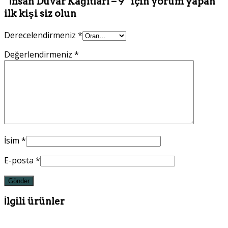
“İnsan Duvar Kağıtları – 9” için yorum yapan
ilk kişi siz olun
Derecelendirmeniz
*
Değerlendirmeniz
*
İsim
*
E-posta
*
İlgili ürünler