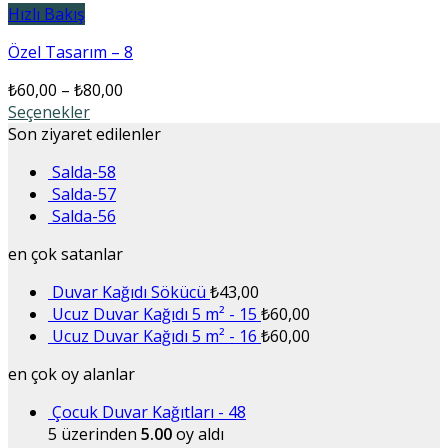
Hızlı Bakış
Özel Tasarım – 8
₺
60,00
–
₺
80,00
Seçenekler
Son ziyaret edilenler
Salda-58
Salda-57
Salda-56
en çok satanlar
Duvar Kağıdı Sökücü
₺
43,00
Ucuz Duvar Kağıdı 5 m² - 15
₺
60,00
Ucuz Duvar Kağıdı 5 m² - 16
₺
60,00
en çok oy alanlar
Çocuk Duvar Kağıtları - 48
5 üzerinden
5.00
oy aldı