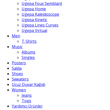
Ugepa Foux Semblant
Ugepa Home
Ugepa Kaleidoscope
Ugepa Kinetic
Ugepa Lines Curves
Ugepa Virtual
Men
T-Shirts
Music
Albums
Singles
Posters
Salda
Shoes
Sweaters
Ucuz Duvar Kağıdı
Women
Jeans
Tops
Yardımcı Ürünler