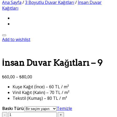
Ana Sayfa
/
3 Boyutlu Duvar Kağıtları
/
İnsan Duvar
Kağıtları
Add to wishlist
İnsan Duvar Kağıtları – 9
₺
60,00
–
₺
80,00
Kuşe Kağıt (İnce) – 60 TL / m²
Vinil Kağıt (Kalın) – 70 TL / m²
Tekstil (Kumaş) – 80 TL / m²
Baskı Türü
Temizle
İnsan