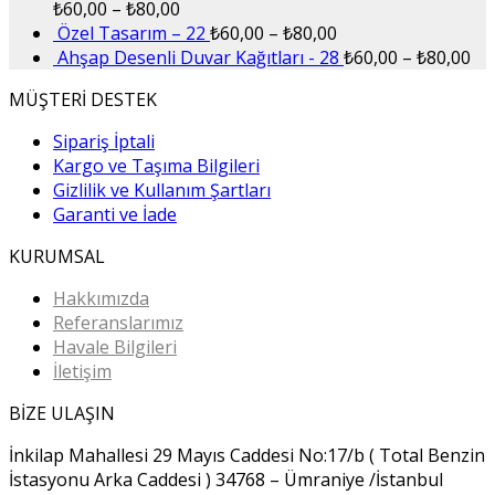
₺
60,00
–
₺
80,00
Özel Tasarım – 22
₺
60,00
–
₺
80,00
Ahşap Desenli Duvar Kağıtları - 28
₺
60,00
–
₺
80,00
MÜŞTERİ DESTEK
Sipariş İptali
Kargo ve Taşıma Bilgileri
Gizlilik ve Kullanım Şartları
Garanti ve İade
KURUMSAL
Hakkımızda
Referanslarımız
Havale Bilgileri
İletişim
BİZE ULAŞIN
İnkilap Mahallesi 29 Mayıs Caddesi No:17/b ( Total Benzin
İstasyonu Arka Caddesi ) 34768 – Ümraniye /İstanbul