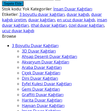
Duvar
Sepete Ekle
Kağıtları
Stok kodu:
Yok
Kategoriler:
İnsan Duvar Kağıtları
-
Etiketler:
3 boyutlu duvar kağıtları
,
duvar kağıdı
,
duvar
9
kağıdı üretim
,
duvar kağıtları
,
en ucuz duvar kağıdı
,
insan
adet
duvar kağıtları
,
ithal duvar kağıtları
,
özel duvar kağıtları
,
ucuz duvar kağıdı
Browse
3 Boyutlu Duvar Kağıtları
3D Duvar Kağıtları
Ahşap Desenli Duvar Kağıtları
Akvaryum Duvar Kağıtları
Araba Duvar Kağıtları
Çiçek Duvar Kağıtları
Dini Duvar Kağıtları
Eyfel Kulesi Duvar Kağıtları
Gemi Duvar Kağıtları
Graffiti Duvar Kağıtları
Harita Duvar Kağıtları
Hayvan Duvar Kağıtları
İnsan Duvar Kağıtları