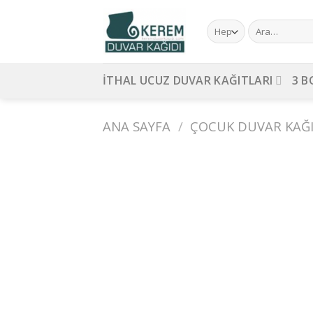
Skip
to
Ara:
content
İTHAL UCUZ DUVAR KAĞITLARI
3 B
ANA SAYFA
/
ÇOCUK DUVAR KAĞI