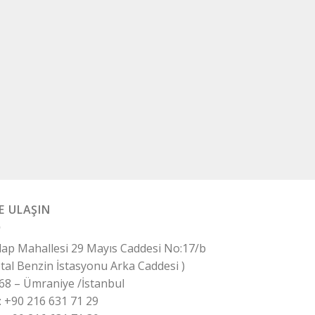
E ULAŞIN
ilap Mahallesi 29 Mayıs Caddesi No:17/b
otal Benzin İstasyonu Arka Caddesi )
68 – Ümraniye /İstanbul
 : +90 216 631 71 29