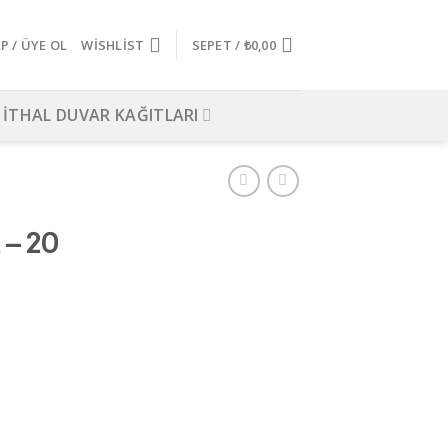
AP / ÜYE OL
WISHLIST
SEPET /
₺
0,00
İTHAL DUVAR KAĞITLARI
 – 20