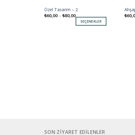
Özel Tasarım – 2
Ahşap
Add to
₺
60,00
–
₺
80,00
₺
60,
wishlist
SEÇENEKLER
SON ZIYARET EDILENLER