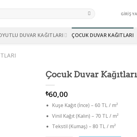
GIRIŞ Y
OYUTLU DUVAR KAĞITLARI
ÇOCUK DUVAR KAĞITLARI
TLARI
Çocuk Duvar Kağıtları
Add to
60,00
wishlist
₺
Kuşe Kağıt (İnce) – 60 TL / m²
Vinil Kağıt (Kalın) – 70 TL / m²
Tekstil (Kumaş) – 80 TL / m²