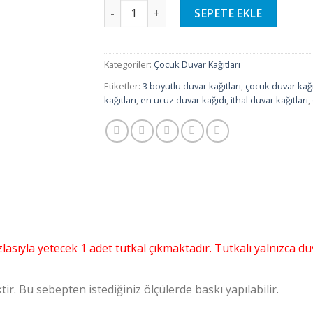
Çocuk Duvar Kağıtları - 20 adet
SEPETE EKLE
Kategoriler:
Çocuk Duvar Kağıtları
Etiketler:
3 boyutlu duvar kağıtları
,
çocuk duvar kağı
kağıtları
,
en ucuz duvar kağıdı
,
ithal duvar kağıtları
,
lasıyla yetecek 1 adet tutkal çıkmaktadır. Tutkalı yalnızca 
ir. Bu sebepten istediğiniz ölçülerde baskı yapılabilir.