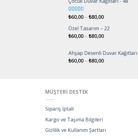
Çocuk Duvar Kağıtları - 48
5 üzerinden
₺
60,00
–
₺
80,00
5.00
oy aldı
Özel Tasarım – 22
₺
60,00
–
₺
80,00
Ahşap Desenli Duvar Kağıtları 
₺
60,00
–
₺
80,00
MÜŞTERİ DESTEK
Sipariş İptali
Kargo ve Taşıma Bilgileri
Gizlilik ve Kullanım Şartları