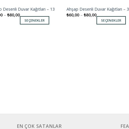
 Desenli Duvar Kağıtları – 13
Ahşap Desenli Duvar Kağıtları – 
Add to
Add
00
–
₺
80,00
₺
60,00
–
₺
80,00
wishlist
wishl
SEÇENEKLER
SEÇENEKLER
EN ÇOK SATANLAR
FE