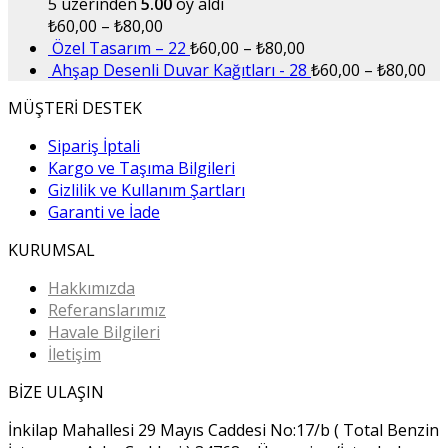
5 üzerinden
5.00
oy aldı
₺
60,00
–
₺
80,00
Özel Tasarım – 22
₺
60,00
–
₺
80,00
Ahşap Desenli Duvar Kağıtları - 28
₺
60,00
–
₺
80,00
MÜŞTERİ DESTEK
Sipariş İptali
Kargo ve Taşıma Bilgileri
Gizlilik ve Kullanım Şartları
Garanti ve İade
KURUMSAL
Hakkımızda
Referanslarımız
Havale Bilgileri
İletişim
BİZE ULAŞIN
İnkilap Mahallesi 29 Mayıs Caddesi No:17/b ( Total Benzin