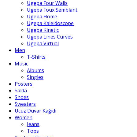
Ugepa Four Walls
Ugepa Foux Semblant
Ugepa Home
Ugepa Kaleidoscope
Ugepa Kinetic
Ugepa Lines Curves
Ugepa Virtual
Men
T-Shirts
Music
Albums
Singles
Posters
Salda
Shoes
Sweaters
Ucuz Duvar Kağıdı
Women
Jeans
Tops