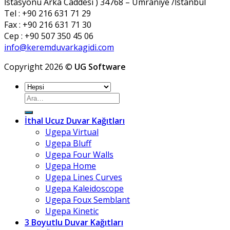
İstasyonu Arka Caddesi ) 34768 – Ümraniye /İstanbul
Tel : +90 216 631 71 29
Fax : +90 216 631 71 30
Cep : +90 507 350 45 06
info@keremduvarkagidi.com
Copyright 2026 ©
UG Software
Ara:
İthal Ucuz Duvar Kağıtları
Ugepa Virtual
Ugepa Bluff
Ugepa Four Walls
Ugepa Home
Ugepa Lines Curves
Ugepa Kaleidoscope
Ugepa Foux Semblant
Ugepa Kinetic
3 Boyutlu Duvar Kağıtları