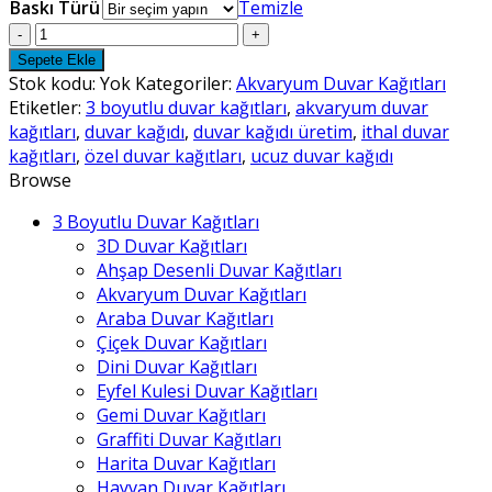
Baskı Türü
Temizle
Akvaryum
Duvar
Sepete Ekle
Kağıtları
Stok kodu:
Yok
Kategoriler:
Akvaryum Duvar Kağıtları
-
Etiketler:
3 boyutlu duvar kağıtları
,
akvaryum duvar
3
kağıtları
,
duvar kağıdı
,
duvar kağıdı üretim
,
ithal duvar
adet
kağıtları
,
özel duvar kağıtları
,
ucuz duvar kağıdı
Browse
3 Boyutlu Duvar Kağıtları
3D Duvar Kağıtları
Ahşap Desenli Duvar Kağıtları
Akvaryum Duvar Kağıtları
Araba Duvar Kağıtları
Çiçek Duvar Kağıtları
Dini Duvar Kağıtları
Eyfel Kulesi Duvar Kağıtları
Gemi Duvar Kağıtları
Graffiti Duvar Kağıtları
Harita Duvar Kağıtları
Hayvan Duvar Kağıtları