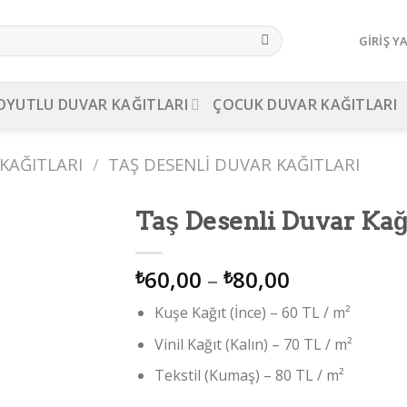
GIRIŞ Y
OYUTLU DUVAR KAĞITLARI
ÇOCUK DUVAR KAĞITLARI
KAĞITLARI
/
TAŞ DESENLI DUVAR KAĞITLARI
Taş Desenli Duvar Kağı
d to
60,00
–
80,00
shlist
₺
₺
Kuşe Kağıt (İnce) – 60 TL / m²
Vinil Kağıt (Kalın) – 70 TL / m²
Tekstil (Kumaş) – 80 TL / m²