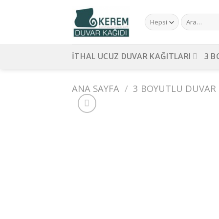
Skip
to
Ara:
content
İTHAL UCUZ DUVAR KAĞITLARI
3 B
ANA SAYFA
/
3 BOYUTLU DUVAR 
Ad
wi