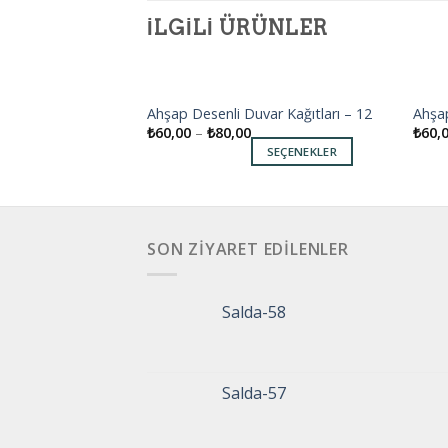
İLGILI ÜRÜNLER
r Kağıtları – 4
Ahşap Desenli Duvar Kağıtları – 12
Ahşap
Add to
Add to
₺
60,00
–
₺
80,00
₺
60,
wishlist
wishlist
SEÇENEKLER
SEÇENEKLER
SON ZIYARET EDILENLER
Salda-58
Salda-57