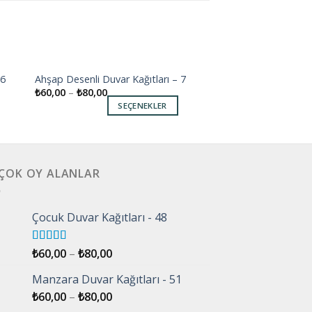
16
Ahşap Desenli Duvar Kağıtları – 7
 to
Add to
₺
60,00
–
₺
80,00
ist
wishlist
SEÇENEKLER
 ÇOK OY ALANLAR
Çocuk Duvar Kağıtları - 48
5 üzerinden
₺
60,00
–
₺
80,00
5.00
oy aldı
Manzara Duvar Kağıtları - 51
₺
60,00
–
₺
80,00