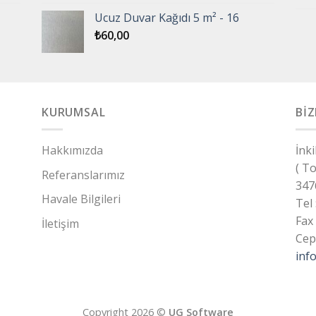
Ucuz Duvar Kağıdı 5 m² - 16
₺
60,00
KURUMSAL
BİZ
Hakkımızda
İnk
( T
Referanslarımız
347
Havale Bilgileri
Tel
Fax
İletişim
Cep
inf
Copyright 2026 ©
UG Software