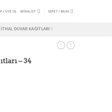
AP / ÜYE OL
WISHLIST
SEPET /
₺
0,00
İTHAL DUVAR KAĞITLARI
tları – 34