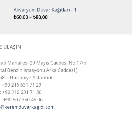
Akvaryum Duvar Kağıtları - 1
₺
60,00
–
₺
80,00
E ULAŞIN
ilap Mahallesi 29 Mayıs Caddesi No:17/b
otal Benzin İstasyonu Arka Caddesi )
68 – Ümraniye /İstanbul
 : +90 216 631 71 29
 : +90 216 631 71 30
 : +90 507 350 45 06
o@keremduvarkagidi.com