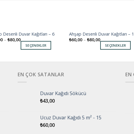
 Desenli Duvar Kağıtları – 6
Ahşap Desenli Duvar Kağıtları – 
Add to
Add
00
–
₺
80,00
₺
60,00
–
₺
80,00
wishlist
wishl
SEÇENEKLER
SEÇENEKLER
EN ÇOK SATANLAR
EN
Duvar Kağıdı Sökücü
₺
43,00
Ucuz Duvar Kağıdı 5 m² - 15
₺
60,00