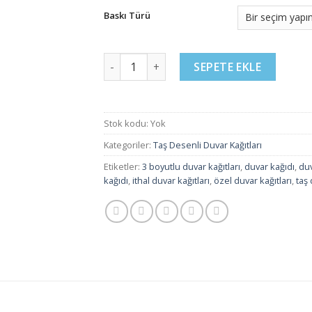
Baskı Türü
Taş Desenli Duvar Kağıtları - 34 adet
SEPETE EKLE
Stok kodu:
Yok
Kategoriler:
Taş Desenli Duvar Kağıtları
Etiketler:
3 boyutlu duvar kağıtları
,
duvar kağıdı
,
duv
kağıdı
,
ithal duvar kağıtları
,
özel duvar kağıtları
,
taş 