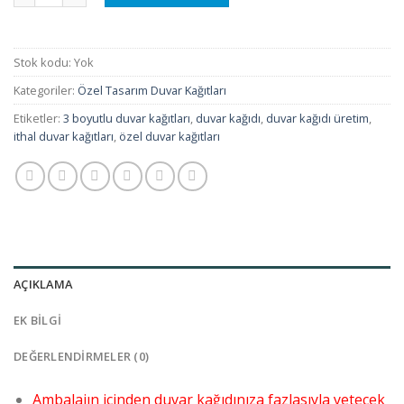
Stok kodu:
Yok
Kategoriler:
Özel Tasarım Duvar Kağıtları
Etiketler:
3 boyutlu duvar kağıtları
,
duvar kağıdı
,
duvar kağıdı üretim
,
ithal duvar kağıtları
,
özel duvar kağıtları
AÇIKLAMA
EK BILGI
DEĞERLENDIRMELER (0)
Ambalajın içinden duvar kağıdınıza fazlasıyla yetecek