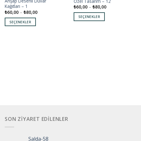
Ahşap Desenli Duvar
Özel Tasarım – 12
Add to
Add to
Kağıtları – 1
₺
60,00
–
₺
80,00
wishlist
wishlist
₺
60,00
–
₺
80,00
SEÇENEKLER
SEÇENEKLER
SON ZIYARET EDILENLER
Salda-58