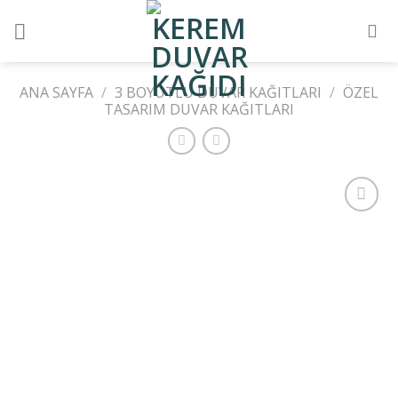
Skip
to
content
ANA SAYFA
/
3 BOYUTLU DUVAR KAĞITLARI
/
ÖZEL
TASARIM DUVAR KAĞITLARI
Add to
wishlist