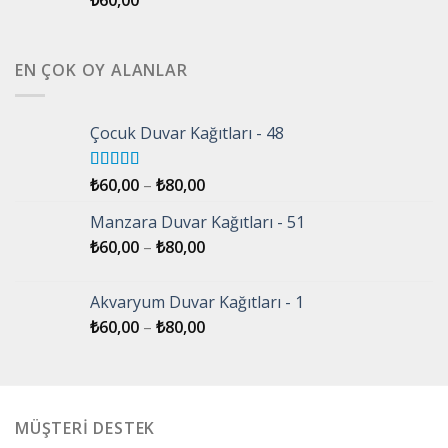
₺
60,00
EN ÇOK OY ALANLAR
Çocuk Duvar Kağıtları - 48
5 üzerinden
₺
60,00
–
₺
80,00
5.00
oy aldı
Manzara Duvar Kağıtları - 51
₺
60,00
–
₺
80,00
Akvaryum Duvar Kağıtları - 1
₺
60,00
–
₺
80,00
MÜŞTERİ DESTEK