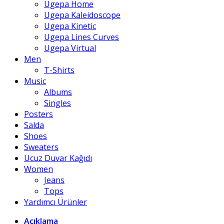
Ugepa Home
Ugepa Kaleidoscope
Ugepa Kinetic
Ugepa Lines Curves
Ugepa Virtual
Men
T-Shirts
Music
Albums
Singles
Posters
Salda
Shoes
Sweaters
Ucuz Duvar Kağıdı
Women
Jeans
Tops
Yardımcı Ürünler
Açıklama