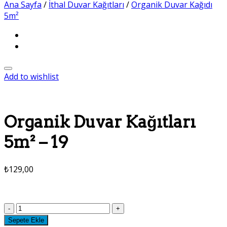
Ana Sayfa
/
İthal Duvar Kağıtları
/
Organik Duvar Kağıdı
5m²
Add to wishlist
Organik Duvar Kağıtları
5m² – 19
₺
129,00
Organik
Duvar
Sepete Ekle