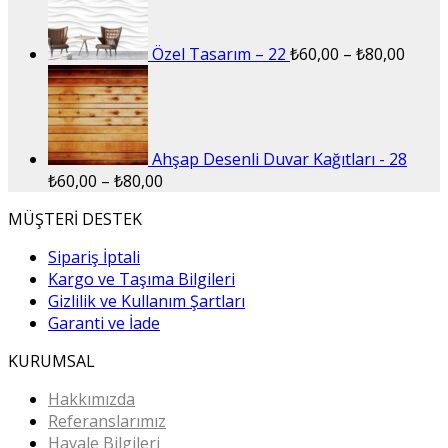
Özel Tasarım – 22
₺
60,00
–
₺
80,00
Ahşap Desenli Duvar Kağıtları - 28
₺
60,00
–
₺
80,00
MÜŞTERİ DESTEK
Sipariş İptali
Kargo ve Taşıma Bilgileri
Gizlilik ve Kullanım Şartları
Garanti ve İade
KURUMSAL
Hakkımızda
Referanslarımız
Havale Bilgileri