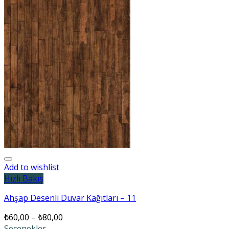
Add to wishlist
Hızlı Bakış
Ahşap Desenli Duvar Kağıtları – 11
₺
60,00
–
₺
80,00
Seçenekler