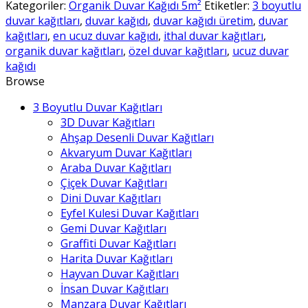
Kağıtları
Kategoriler:
Organik Duvar Kağıdı 5m²
Etiketler:
3 boyutlu
5m²
duvar kağıtları
,
duvar kağıdı
,
duvar kağıdı üretim
,
duvar
-
kağıtları
,
en ucuz duvar kağıdı
,
ithal duvar kağıtları
,
19
organik duvar kağıtları
,
özel duvar kağıtları
,
ucuz duvar
adet
kağıdı
Browse
3 Boyutlu Duvar Kağıtları
3D Duvar Kağıtları
Ahşap Desenli Duvar Kağıtları
Akvaryum Duvar Kağıtları
Araba Duvar Kağıtları
Çiçek Duvar Kağıtları
Dini Duvar Kağıtları
Eyfel Kulesi Duvar Kağıtları
Gemi Duvar Kağıtları
Graffiti Duvar Kağıtları
Harita Duvar Kağıtları
Hayvan Duvar Kağıtları
İnsan Duvar Kağıtları
Manzara Duvar Kağıtları