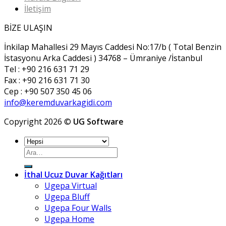
İletişim
BİZE ULAŞIN
İnkilap Mahallesi 29 Mayıs Caddesi No:17/b ( Total Benzin
İstasyonu Arka Caddesi ) 34768 – Ümraniye /İstanbul
Tel : +90 216 631 71 29
Fax : +90 216 631 71 30
Cep : +90 507 350 45 06
info@keremduvarkagidi.com
Copyright 2026 ©
UG Software
Ara:
İthal Ucuz Duvar Kağıtları
Ugepa Virtual
Ugepa Bluff
Ugepa Four Walls
Ugepa Home