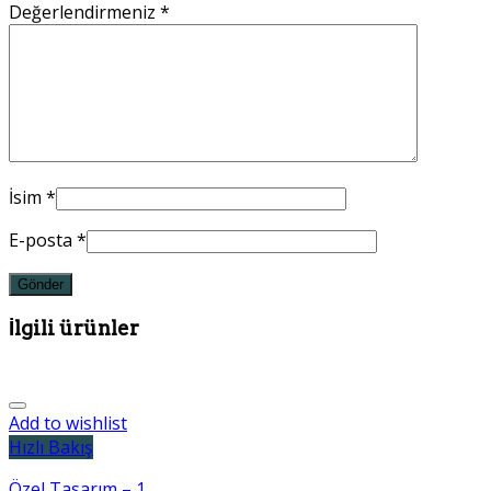
Değerlendirmeniz
*
İsim
*
E-posta
*
İlgili ürünler
Add to wishlist
Hızlı Bakış
Özel Tasarım – 1