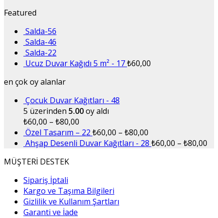
Featured
Salda-56
Salda-46
Salda-22
Ucuz Duvar Kağıdı 5 m² - 17
₺
60,00
en çok oy alanlar
Çocuk Duvar Kağıtları - 48
5 üzerinden
5.00
oy aldı
₺
60,00
–
₺
80,00
Özel Tasarım – 22
₺
60,00
–
₺
80,00
Ahşap Desenli Duvar Kağıtları - 28
₺
60,00
–
₺
80,00
MÜŞTERİ DESTEK
Sipariş İptali
Kargo ve Taşıma Bilgileri
Gizlilik ve Kullanım Şartları
Garanti ve İade