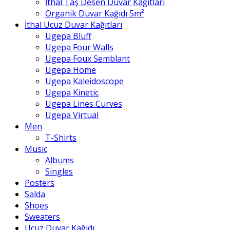
İthal Taş Desen Duvar Kağıtları
Organik Duvar Kağıdı 5m²
İthal Ucuz Duvar Kağıtları
Ugepa Bluff
Ugepa Four Walls
Ugepa Foux Semblant
Ugepa Home
Ugepa Kaleidoscope
Ugepa Kinetic
Ugepa Lines Curves
Ugepa Virtual
Men
T-Shirts
Music
Albums
Singles
Posters
Salda
Shoes
Sweaters
Ucuz Duvar Kağıdı