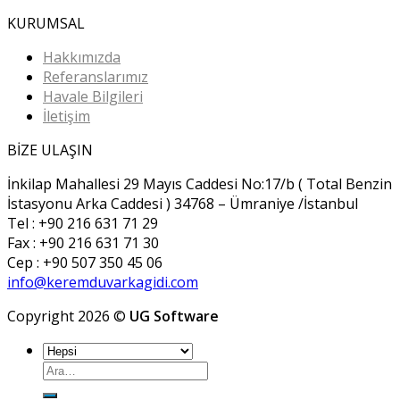
KURUMSAL
Hakkımızda
Referanslarımız
Havale Bilgileri
İletişim
BİZE ULAŞIN
İnkilap Mahallesi 29 Mayıs Caddesi No:17/b ( Total Benzin
İstasyonu Arka Caddesi ) 34768 – Ümraniye /İstanbul
Tel : +90 216 631 71 29
Fax : +90 216 631 71 30
Cep : +90 507 350 45 06
info@keremduvarkagidi.com
Copyright 2026 ©
UG Software
Ara: