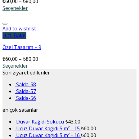
₺
60,00
–
₺
80,00
Seçenekler
Add to wishlist
Hızlı Bakış
Özel Tasarım – 9
₺
60,00
–
₺
80,00
Seçenekler
Son ziyaret edilenler
Salda-58
Salda-57
Salda-56
en çok satanlar
Duvar Kağıdı Sökücü
₺
43,00
Ucuz Duvar Kağıdı 5 m² - 15
₺
60,00
Ucuz Duvar Kağıdı 5 m² - 16
₺
60,00