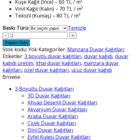
Kuşe Kağıt (İnce) – 60 TL / m²
Vinil Kağıt (Kalın) – 70 TL / m²
Tekstil (Kumaş) – 80 TL / m²
Baskı Türü
Temizle
Manzara
Duvar
Sepete Ekle
Kağıtları
Stok kodu:
Yok
Kategoriler:
Manzara Duvar Kağıtları
-
Etiketler:
3 boyutlu duvar kağıtları
,
duvar kağıdı
,
duvar
75
kağıdı üretim
,
ithal duvar kağıtları
,
manzara duvar
adet
kağıtları
,
özel duvar kağıtları
,
ucuz duvar kağıdı
Browse
3 Boyutlu Duvar Kağıtları
3D Duvar Kağıtları
Ahşap Desenli Duvar Kağıtları
Akvaryum Duvar Kağıtları
Araba Duvar Kağıtları
Çiçek Duvar Kağıtları
Dini Duvar Kağıtları
Eyfel Kulesi Duvar Kağıtları