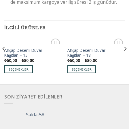
de maksimum kargoya veriliş süresi 2 iş günüdür.
İLGILI ÜRÜNLER
Ahşap Desenli Duvar
Ahşap Desenli Duvar
Add to
Add to
Kağıtları – 13
Kağıtları – 18
wishlist
wishlist
₺
60,00
–
₺
80,00
₺
60,00
–
₺
80,00
SEÇENEKLER
SEÇENEKLER
SON ZIYARET EDILENLER
Salda-58