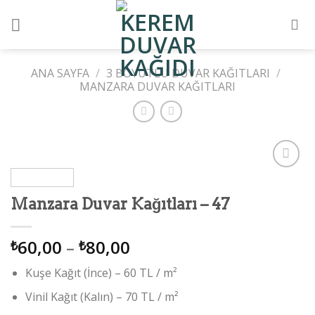
Skip
to
content
ANA SAYFA
/
3 BOYUTLU DUVAR KAĞITLARI
/
MANZARA DUVAR KAĞITLARI
Add to
wishlist
Manzara Duvar Kağıtları – 47
60,00
–
80,00
₺
₺
Kuşe Kağıt (İnce) – 60 TL / m²
Vinil Kağıt (Kalın) – 70 TL / m²