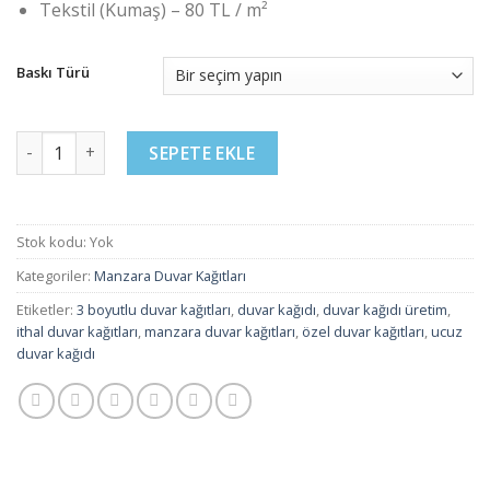
Tekstil (Kumaş) – 80 TL / m²
Baskı Türü
Manzara Duvar Kağıtları - 47 adet
SEPETE EKLE
Stok kodu:
Yok
Kategoriler:
Manzara Duvar Kağıtları
Etiketler:
3 boyutlu duvar kağıtları
,
duvar kağıdı
,
duvar kağıdı üretim
,
ithal duvar kağıtları
,
manzara duvar kağıtları
,
özel duvar kağıtları
,
ucuz
duvar kağıdı