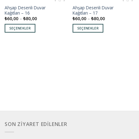
Ahşap Desenli Duvar
Ahşap Desenli Duvar
Add to
Add to
Kağıtları – 16
Kağıtları – 17
wishlist
wishlist
₺
60,00
–
₺
80,00
₺
60,00
–
₺
80,00
SEÇENEKLER
SEÇENEKLER
SON ZIYARET EDILENLER