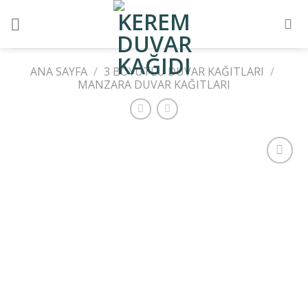
Skip
to
content
ANA SAYFA
/
3 BOYUTLU DUVAR KAĞITLARI
/
MANZARA DUVAR KAĞITLARI
Add to
wishlist