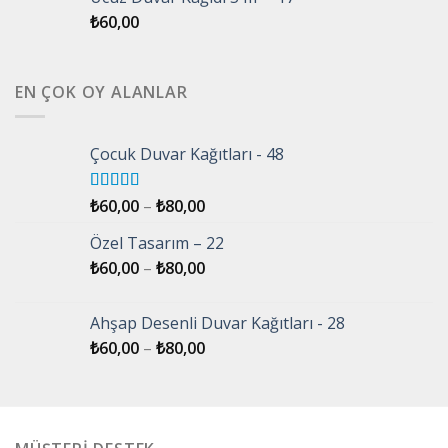
₺
60,00
EN ÇOK OY ALANLAR
Çocuk Duvar Kağıtları - 48
5 üzerinden
₺
60,00
–
₺
80,00
5.00
oy aldı
Özel Tasarım – 22
₺
60,00
–
₺
80,00
Ahşap Desenli Duvar Kağıtları - 28
₺
60,00
–
₺
80,00