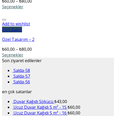
₺
60,00
–
₺
80,00
Seçenekler
Add to wishlist
Hızlı Bakış
Özel Tasarım – 2
₺
60,00
–
₺
80,00
Seçenekler
Son ziyaret edilenler
Salda-58
Salda-57
Salda-56
en çok satanlar
Duvar Kağıdı Sökücü
₺
43,00
Ucuz Duvar Kağıdı 5 m² - 15
₺
60,00
Ucuz Duvar Kağıdı 5 m² - 16
₺
60,00