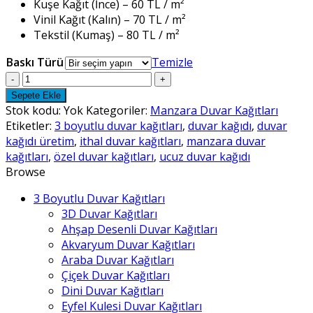
Kuşe Kağıt (İnce) – 60 TL / m²
Vinil Kağıt (Kalın) – 70 TL / m²
Tekstil (Kumaş) – 80 TL / m²
Baskı Türü
Temizle
Manzara
Duvar
Sepete Ekle
Kağıtları
Stok kodu:
Yok
Kategoriler:
Manzara Duvar Kağıtları
-
Etiketler:
3 boyutlu duvar kağıtları
,
duvar kağıdı
,
duvar
30
kağıdı üretim
,
ithal duvar kağıtları
,
manzara duvar
adet
kağıtları
,
özel duvar kağıtları
,
ucuz duvar kağıdı
Browse
3 Boyutlu Duvar Kağıtları
3D Duvar Kağıtları
Ahşap Desenli Duvar Kağıtları
Akvaryum Duvar Kağıtları
Araba Duvar Kağıtları
Çiçek Duvar Kağıtları
Dini Duvar Kağıtları
Eyfel Kulesi Duvar Kağıtları