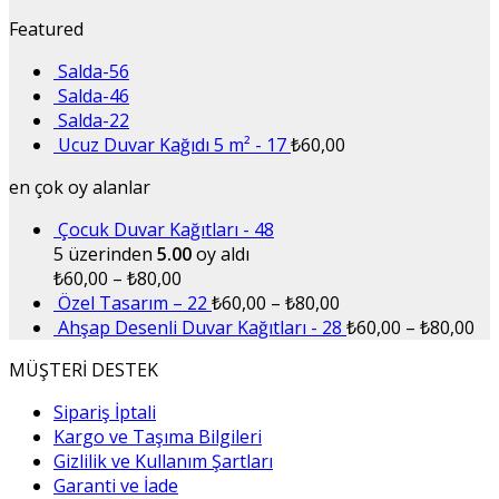
Featured
Salda-56
Salda-46
Salda-22
Ucuz Duvar Kağıdı 5 m² - 17
₺
60,00
en çok oy alanlar
Çocuk Duvar Kağıtları - 48
5 üzerinden
5.00
oy aldı
₺
60,00
–
₺
80,00
Özel Tasarım – 22
₺
60,00
–
₺
80,00
Ahşap Desenli Duvar Kağıtları - 28
₺
60,00
–
₺
80,00
MÜŞTERİ DESTEK
Sipariş İptali
Kargo ve Taşıma Bilgileri
Gizlilik ve Kullanım Şartları
Garanti ve İade