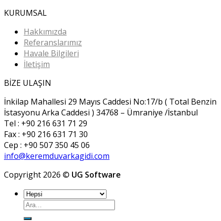
KURUMSAL
Hakkımızda
Referanslarımız
Havale Bilgileri
İletişim
BİZE ULAŞIN
İnkilap Mahallesi 29 Mayıs Caddesi No:17/b ( Total Benzin
İstasyonu Arka Caddesi ) 34768 – Ümraniye /İstanbul
Tel : +90 216 631 71 29
Fax : +90 216 631 71 30
Cep : +90 507 350 45 06
info@keremduvarkagidi.com
Copyright 2026 ©
UG Software
Ara: