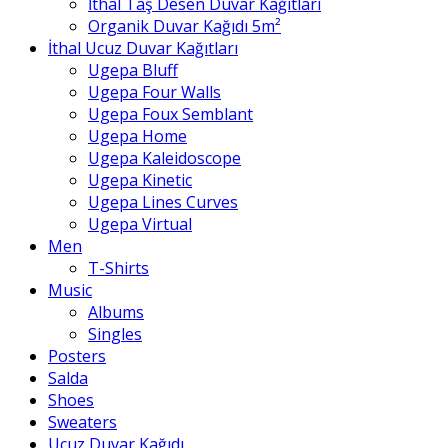
İthal Taş Desen Duvar Kağıtları
Organik Duvar Kağıdı 5m²
İthal Ucuz Duvar Kağıtları
Ugepa Bluff
Ugepa Four Walls
Ugepa Foux Semblant
Ugepa Home
Ugepa Kaleidoscope
Ugepa Kinetic
Ugepa Lines Curves
Ugepa Virtual
Men
T-Shirts
Music
Albums
Singles
Posters
Salda
Shoes
Sweaters
Ucuz Duvar Kağıdı