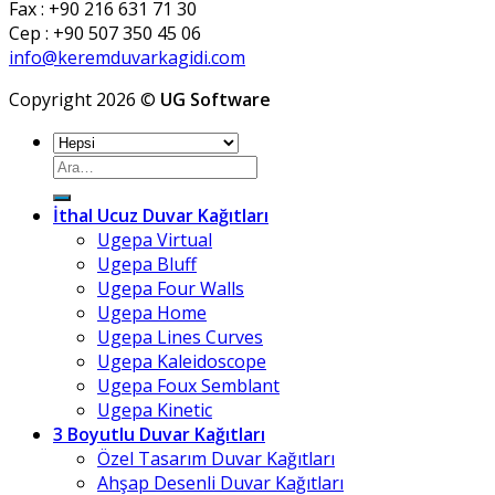
Fax : +90 216 631 71 30
Cep : +90 507 350 45 06
info@keremduvarkagidi.com
Copyright 2026 ©
UG Software
Ara:
İthal Ucuz Duvar Kağıtları
Ugepa Virtual
Ugepa Bluff
Ugepa Four Walls
Ugepa Home
Ugepa Lines Curves
Ugepa Kaleidoscope
Ugepa Foux Semblant
Ugepa Kinetic
3 Boyutlu Duvar Kağıtları
Özel Tasarım Duvar Kağıtları
Ahşap Desenli Duvar Kağıtları