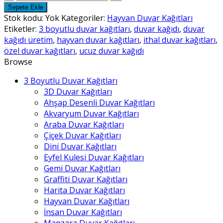
Duvar
Sepete Ekle
Kağıtları
Stok kodu:
Yok
Kategoriler:
Hayvan Duvar Kağıtları
-
Etiketler:
3 boyutlu duvar kağıtları
,
duvar kağıdı
,
duvar
4
kağıdı üretim
,
hayvan duvar kağıtları
,
ithal duvar kağıtları
,
adet
özel duvar kağıtları
,
ucuz duvar kağıdı
Browse
3 Boyutlu Duvar Kağıtları
3D Duvar Kağıtları
Ahşap Desenli Duvar Kağıtları
Akvaryum Duvar Kağıtları
Araba Duvar Kağıtları
Çiçek Duvar Kağıtları
Dini Duvar Kağıtları
Eyfel Kulesi Duvar Kağıtları
Gemi Duvar Kağıtları
Graffiti Duvar Kağıtları
Harita Duvar Kağıtları
Hayvan Duvar Kağıtları
İnsan Duvar Kağıtları
Manzara Duvar Kağıtları