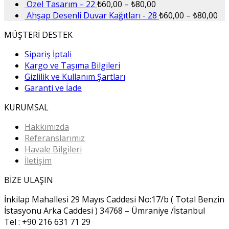
Özel Tasarım – 22
₺
60,00
–
₺
80,00
Ahşap Desenli Duvar Kağıtları - 28
₺
60,00
–
₺
80,00
MÜŞTERİ DESTEK
Sipariş İptali
Kargo ve Taşıma Bilgileri
Gizlilik ve Kullanım Şartları
Garanti ve İade
KURUMSAL
Hakkımızda
Referanslarımız
Havale Bilgileri
İletişim
BİZE ULAŞIN
İnkilap Mahallesi 29 Mayıs Caddesi No:17/b ( Total Benzin
İstasyonu Arka Caddesi ) 34768 – Ümraniye /İstanbul
Tel : +90 216 631 71 29