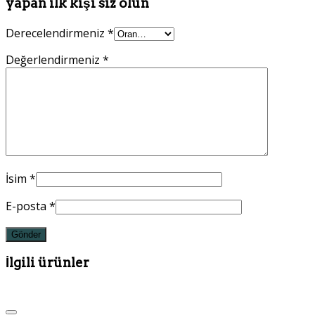
yapan ilk kişi siz olun
Derecelendirmeniz
*
Değerlendirmeniz
*
İsim
*
E-posta
*
İlgili ürünler