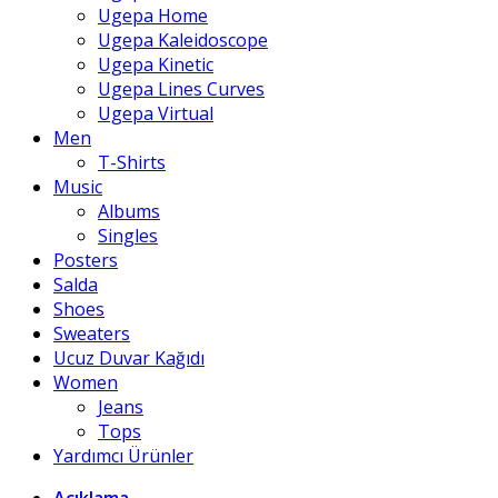
Ugepa Home
Ugepa Kaleidoscope
Ugepa Kinetic
Ugepa Lines Curves
Ugepa Virtual
Men
T-Shirts
Music
Albums
Singles
Posters
Salda
Shoes
Sweaters
Ucuz Duvar Kağıdı
Women
Jeans
Tops
Yardımcı Ürünler
Açıklama