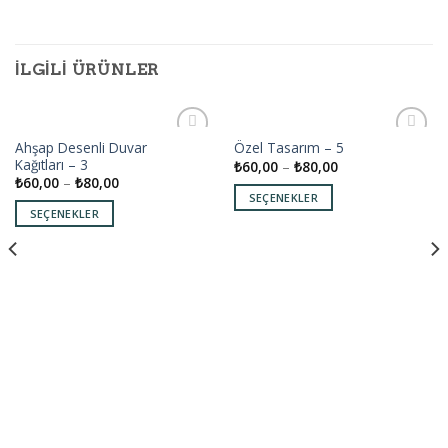
İLGILI ÜRÜNLER
Ahşap Desenli Duvar
Özel Tasarım – 5
Add to
Add to
Kağıtları – 3
₺
60,00
–
₺
80,00
wishlist
wishlist
₺
60,00
–
₺
80,00
SEÇENEKLER
SEÇENEKLER