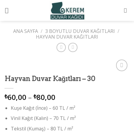
Skip
to
content
ANA SAYFA
/
3 BOYUTLU DUVAR KAĞITLARI
/
HAYVAN DUVAR KAĞITLARI
Add to
Hayvan Duvar Kağıtları – 30
wishlist
60,00
–
80,00
₺
₺
Kuşe Kağıt (İnce) – 60 TL / m²
Vinil Kağıt (Kalın) – 70 TL / m²
Tekstil (Kumaş) – 80 TL / m²