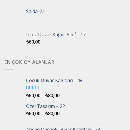
Salda-22
Ucuz Duvar Kağıdı 5 m² - 17
₺
60,00
EN ÇOK OY ALANLAR
Çocuk Duvar Kağıtları - 48
5 üzerinden
₺
60,00
–
₺
80,00
5.00
oy aldı
Özel Tasarım – 22
₺
60,00
–
₺
80,00
Ahşap Desenli Duvar Kağıtları - 28