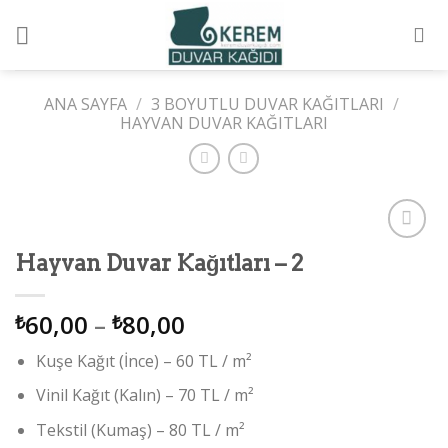
Skip
to
content
ANA SAYFA
/
3 BOYUTLU DUVAR KAĞITLARI
/
HAYVAN DUVAR KAĞITLARI
Add to
Hayvan Duvar Kağıtları – 2
wishlist
60,00
–
80,00
₺
₺
Kuşe Kağıt (İnce) – 60 TL / m²
Vinil Kağıt (Kalın) – 70 TL / m²
Tekstil (Kumaş) – 80 TL / m²