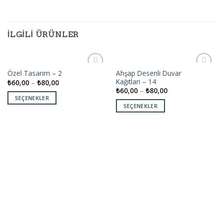
İLGILI ÜRÜNLER
Ahşap Desenli Duvar
Özel Tasarım – 2
Add to
Add to
Kağıtları – 14
₺
60,00
–
₺
80,00
wishlist
wishlist
₺
60,00
–
₺
80,00
SEÇENEKLER
SEÇENEKLER