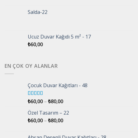
Salda-22
Ucuz Duvar Kağıdı 5 m² - 17
₺
60,00
EN ÇOK OY ALANLAR
Çocuk Duvar Kağıtları - 48
5 üzerinden
₺
60,00
–
₺
80,00
5.00
oy aldı
Özel Tasarım – 22
₺
60,00
–
₺
80,00
Ahşap Desenli Duvar Kağıtları - 28