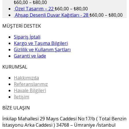
₺
60,00
–
₺
80,00
Özel Tasarım – 22
₺
60,00
–
₺
80,00
Ahşap Desenli Duvar Kağıtları - 28
₺
60,00
–
₺
80,00
MÜŞTERİ DESTEK
Sipariş İptali
Kargo ve Taşıma Bilgileri
Gizlilik ve Kullanım Şartları
Garanti ve İade
KURUMSAL
Hakkımızda
Referanslarımız
Havale Bilgileri
İletişim
BİZE ULAŞIN
İnkilap Mahallesi 29 Mayıs Caddesi No:17/b ( Total Benzin
İstasyonu Arka Caddesi ) 34768 – Ümraniye /İstanbul