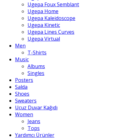
Ugepa Foux Semblant
Ugepa Home
Ugepa Kaleidoscope
Ugepa Kinetic
Ugepa Lines Curves
Ugepa Virtual
Men
T-Shirts
Music
Albums
Singles
Posters
Salda
Shoes
Sweaters
Ucuz Duvar Kağıdı
Women
Jeans
Tops
Yardımcı Ürünler