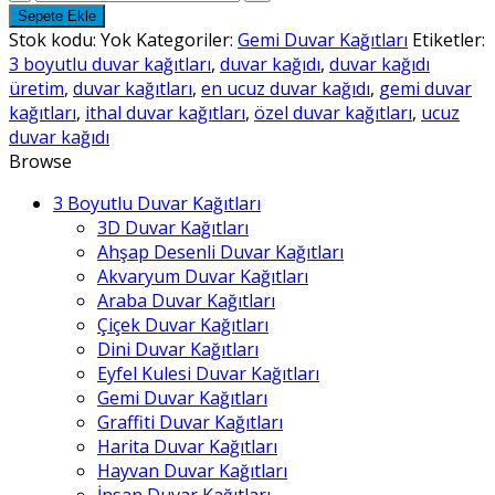
Duvar
Sepete Ekle
Kağıtları
Stok kodu:
Yok
Kategoriler:
Gemi Duvar Kağıtları
Etiketler:
-
3 boyutlu duvar kağıtları
,
duvar kağıdı
,
duvar kağıdı
7
üretim
,
duvar kağıtları
,
en ucuz duvar kağıdı
,
gemi duvar
adet
kağıtları
,
ithal duvar kağıtları
,
özel duvar kağıtları
,
ucuz
duvar kağıdı
Browse
3 Boyutlu Duvar Kağıtları
3D Duvar Kağıtları
Ahşap Desenli Duvar Kağıtları
Akvaryum Duvar Kağıtları
Araba Duvar Kağıtları
Çiçek Duvar Kağıtları
Dini Duvar Kağıtları
Eyfel Kulesi Duvar Kağıtları
Gemi Duvar Kağıtları
Graffiti Duvar Kağıtları
Harita Duvar Kağıtları
Hayvan Duvar Kağıtları
İnsan Duvar Kağıtları