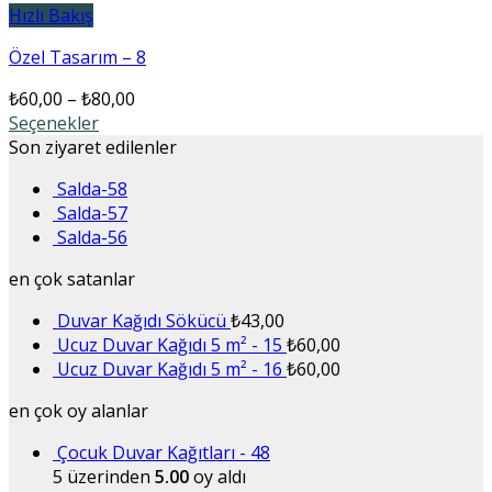
Hızlı Bakış
Özel Tasarım – 8
₺
60,00
–
₺
80,00
Seçenekler
Son ziyaret edilenler
Salda-58
Salda-57
Salda-56
en çok satanlar
Duvar Kağıdı Sökücü
₺
43,00
Ucuz Duvar Kağıdı 5 m² - 15
₺
60,00
Ucuz Duvar Kağıdı 5 m² - 16
₺
60,00
en çok oy alanlar
Çocuk Duvar Kağıtları - 48
5 üzerinden
5.00
oy aldı