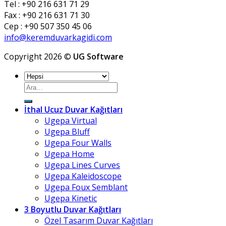
Tel : +90 216 631 71 29
Fax : +90 216 631 71 30
Cep : +90 507 350 45 06
info@keremduvarkagidi.com
Copyright 2026 ©
UG Software
Ara:
İthal Ucuz Duvar Kağıtları
Ugepa Virtual
Ugepa Bluff
Ugepa Four Walls
Ugepa Home
Ugepa Lines Curves
Ugepa Kaleidoscope
Ugepa Foux Semblant
Ugepa Kinetic
3 Boyutlu Duvar Kağıtları
Özel Tasarım Duvar Kağıtları