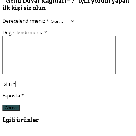
“Gemi Duvar Kağıtları – 7” için yorum yapan
ilk kişi siz olun
Derecelendirmeniz
*
Değerlendirmeniz
*
İsim
*
E-posta
*
İlgili ürünler