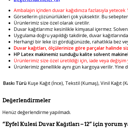
Ambalajın içinden duvar kağıdınıza fazlasıyla yetecek 
Görsellerin çözünürlükleri çok yüksektir. Bu sebepten i
Ürünlerimiz size özel olarak üretilir.
Duvar kağıtlarımız kesinlikle kimyasal içermez. Solven
Uygulama doğru yapıldığı takdirde, duvar kağıtlarınd
Herhangi bir leke izi gördüğünüzde, rahatlıkla bez veya
Duvar kağıtları, ölçülerinize göre parçalar halinde si
HP Latex makinemiz sunduğu kalite solvent makinel
Ürünlerimiz size özel üretildiği için, iade veya değişi
Ürünlerimiz genellikle aynı gün kargoya verilir. Yine
Baskı Türü
Kuşe Kağıt (İnce), Tekstil (Kumaş), Vinil Kağıt (K
Değerlendirmeler
Henüz değerlendirme yapılmadı.
“Eyfel Kulesi Duvar Kağıtları – 12” için yorum y