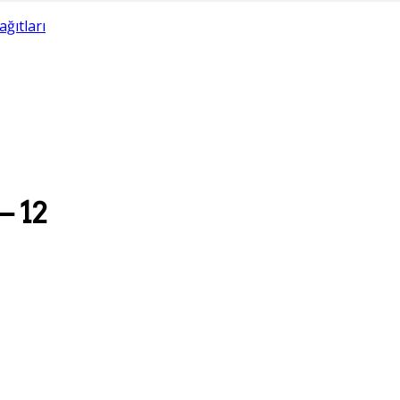
ağıtları
– 12