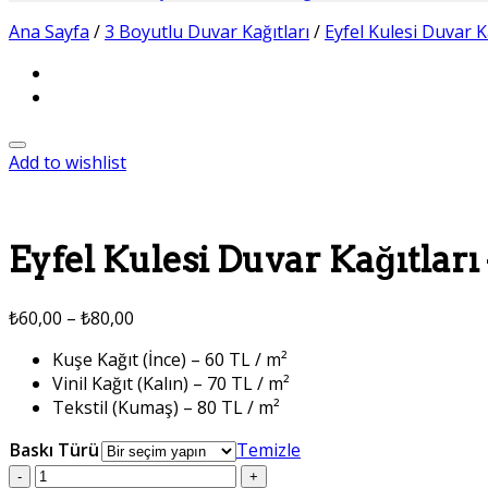
Ana Sayfa
/
3 Boyutlu Duvar Kağıtları
/
Eyfel Kulesi Duvar K
Add to wishlist
Eyfel Kulesi Duvar Kağıtları 
₺
60,00
–
₺
80,00
Kuşe Kağıt (İnce) – 60 TL / m²
Vinil Kağıt (Kalın) – 70 TL / m²
Tekstil (Kumaş) – 80 TL / m²
Baskı Türü
Temizle
Eyfel