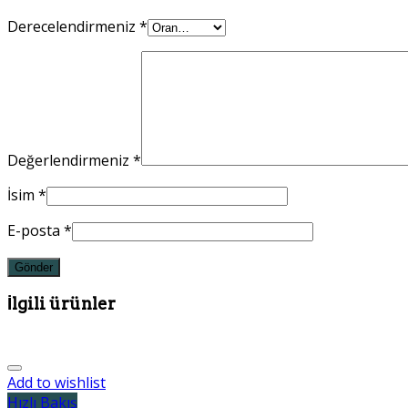
Derecelendirmeniz
*
Değerlendirmeniz
*
İsim
*
E-posta
*
İlgili ürünler
Add to wishlist
Hızlı Bakış