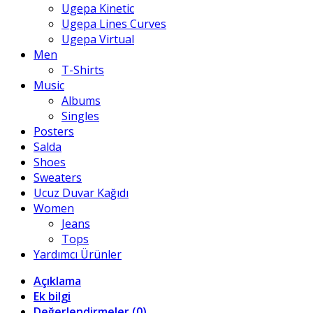
Ugepa Kinetic
Ugepa Lines Curves
Ugepa Virtual
Men
T-Shirts
Music
Albums
Singles
Posters
Salda
Shoes
Sweaters
Ucuz Duvar Kağıdı
Women
Jeans
Tops
Yardımcı Ürünler
Açıklama
Ek bilgi
Değerlendirmeler (0)