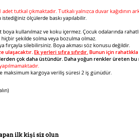
1 adet tutkal çıkmaktadır. Tutkalı yalnızca duvar kağıdının ar
stediğiniz ölçülerde baskı yapılabilir.
t boya kullanılmaz ve koku içermez. Çocuk odalarında rahatlıkl
a hiçbir şekilde solma veya bozulma olmaz.
 fırçayla silebilirsiniz. Boya akması söz konusu değildir.
ze ulaşacaktır.
Ek yerleri sıfıra sıfırdır.
Bunun için rahatlıkla
erden çok daha üstündür. Daha yoğun renkler üreten bu ma
m yapılmamaktadır.
 de maksimum kargoya veriliş süresi 2 iş günüdür.
alın)
apan ilk kişi siz olun