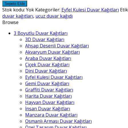
Kulesi
Sepete Ekle
Duvar
Stok kodu:
Yok
Kategoriler:
Eyfel Kulesi Duvar Kağıtları
Etik
Kağıtları
duvar kağıtları
,
ucuz duvar kağıdı
-
Browse
12
3 Boyutlu Duvar Kağıtları
adet
3D Duvar Kağıtları
Ahşap Desenli Duvar Kağıtları
Akvaryum Duvar Kağıtları
Araba Duvar Kağıtları
Çiçek Duvar Kağıtları
Dini Duvar Kağıtları
Eyfel Kulesi Duvar Kağıtları
Gemi Duvar Kağıtları
Graffiti Duvar Kağıtları
Harita Duvar Kağıtları
Hayvan Duvar Kağıtları
İnsan Duvar Kağıtları
Manzara Duvar Kağıtları
Osmanlı Arması Duvar Kağıtları
Özel Tasarım Duvar Kağıtları