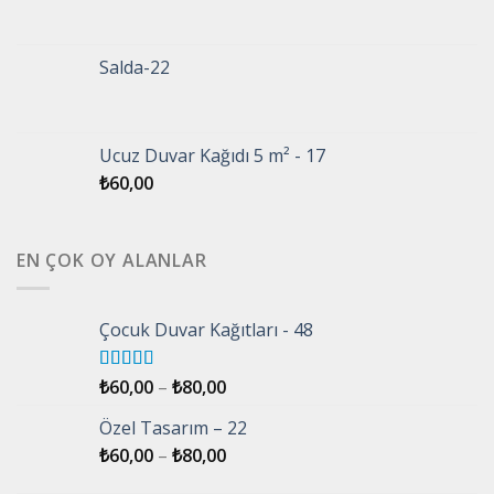
Salda-22
Ucuz Duvar Kağıdı 5 m² - 17
₺
60,00
EN ÇOK OY ALANLAR
Çocuk Duvar Kağıtları - 48
5 üzerinden
₺
60,00
–
₺
80,00
5.00
oy aldı
Özel Tasarım – 22
₺
60,00
–
₺
80,00