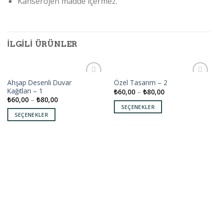
Kanserojen madde içermez.
İLGILI ÜRÜNLER
Ahşap Desenli Duvar
Özel Tasarım – 2
Add to
Add to
Kağıtları – 1
₺
60,00
–
₺
80,00
wishlist
wishlist
₺
60,00
–
₺
80,00
SEÇENEKLER
SEÇENEKLER