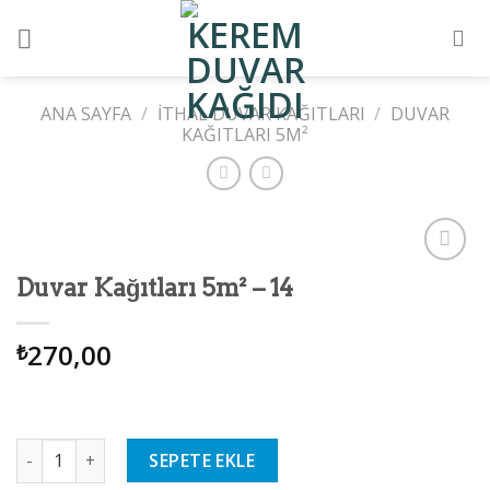
Skip
to
content
ANA SAYFA
/
İTHAL DUVAR KAĞITLARI
/
DUVAR
KAĞITLARI 5M²
Add to
Duvar Kağıtları 5m² – 14
wishlist
270,00
₺
Duvar Kağıtları 5m² - 14 adet
SEPETE EKLE