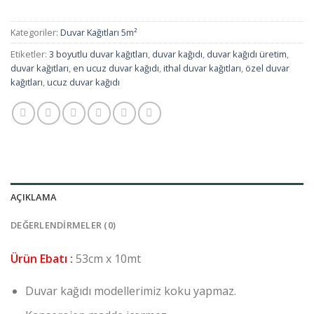
Kategoriler:
Duvar Kağıtları 5m²
Etiketler:
3 boyutlu duvar kağıtları
,
duvar kağıdı
,
duvar kağıdı üretim
,
duvar kağıtları
,
en ucuz duvar kağıdı
,
ithal duvar kağıtları
,
özel duvar
kağıtları
,
ucuz duvar kağıdı
AÇIKLAMA
DEĞERLENDIRMELER (0)
Ürün Ebatı :
53cm x 10mt
Duvar kağıdı modellerimiz koku yapmaz.