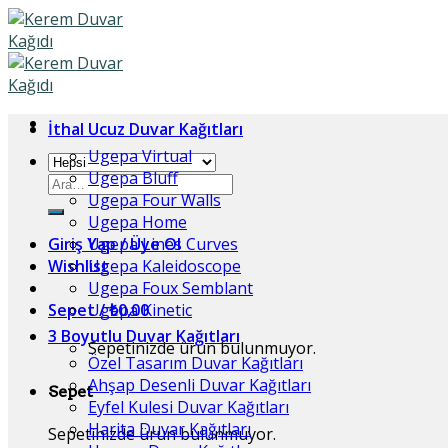
Skip
to
content
İthal Ucuz Duvar Kağıtları
Ugepa Virtual
Ugepa Bluff
Ara:
Ugepa Four Walls
Ugepa Home
Giriş Yap / Üye Ol
Ugepa Lines Curves
Wishlist
Ugepa Kaleidoscope
Ugepa Foux Semblant
Sepet /
Ugepa Kinetic
₺
0,00
3 Boyutlu Duvar Kağıtları
Sepetinizde ürün bulunmuyor.
Özel Tasarım Duvar Kağıtları
Ahşap Desenli Duvar Kağıtları
Sepet
Eyfel Kulesi Duvar Kağıtları
Harita Duvar Kağıtları
Sepetinizde ürün bulunmuyor.