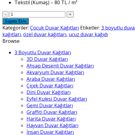
Tekstil (Kumaş) – 80 TL / m²
Çocuk
Duvar
Sepete Ekle
Kağıtları
Kategoriler:
Çocuk Duvar Kağıtları
Etiketler:
3 boyutlu duvar
-
kağıtları
,
özel duvar kağıtları
,
ucuz duvar kağıdı
8
Browse
adet
3 Boyutlu Duvar Kağıtları
3D Duvar Kağıtları
Ahşap Desenli Duvar Kağıtları
Akvaryum Duvar Kağıtları
Araba Duvar Kağıtları
Çiçek Duvar Kağıtları
Dini Duvar Kağıtları
Eyfel Kulesi Duvar Kağıtları
Gemi Duvar Kağıtları
Graffiti Duvar Kağıtları
Harita Duvar Kağıtları
Hayvan Duvar Kağıtları
İnsan Duvar Kağıtları