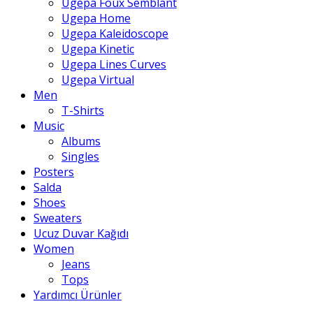
Ugepa Foux Semblant
Ugepa Home
Ugepa Kaleidoscope
Ugepa Kinetic
Ugepa Lines Curves
Ugepa Virtual
Men
T-Shirts
Music
Albums
Singles
Posters
Salda
Shoes
Sweaters
Ucuz Duvar Kağıdı
Women
Jeans
Tops
Yardımcı Ürünler