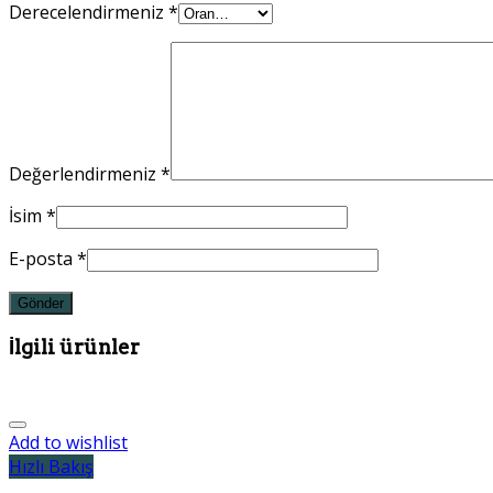
Derecelendirmeniz
*
Değerlendirmeniz
*
İsim
*
E-posta
*
İlgili ürünler
Add to wishlist
Hızlı Bakış