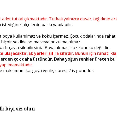
1 adet tutkal çıkmaktadır. Tutkalı yalnızca duvar kağıdının ar
stediğiniz ölçülerde baskı yapılabilir.
t boya kullanılmaz ve koku içermez. Çocuk odalarında rahatlıkl
a hiçbir şekilde solma veya bozulma olmaz.
 fırçayla silebilirsiniz. Boya akması söz konusu değildir.
ze ulaşacaktır.
Ek yerleri sıfıra sıfırdır.
Bunun için rahatlıkla
erden çok daha üstündür. Daha yoğun renkler üreten bu ma
m yapılmamaktadır.
 de maksimum kargoya veriliş süresi 2 iş günüdür.
k kişi siz olun