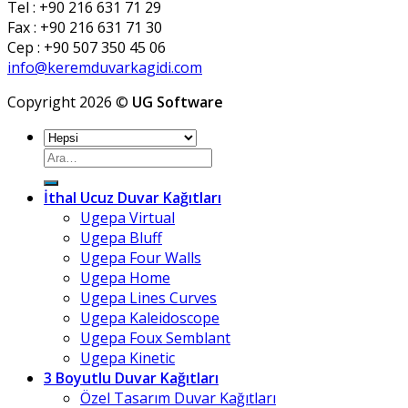
Tel : +90 216 631 71 29
Fax : +90 216 631 71 30
Cep : +90 507 350 45 06
info@keremduvarkagidi.com
Copyright 2026 ©
UG Software
Ara:
İthal Ucuz Duvar Kağıtları
Ugepa Virtual
Ugepa Bluff
Ugepa Four Walls
Ugepa Home
Ugepa Lines Curves
Ugepa Kaleidoscope
Ugepa Foux Semblant
Ugepa Kinetic
3 Boyutlu Duvar Kağıtları
Özel Tasarım Duvar Kağıtları