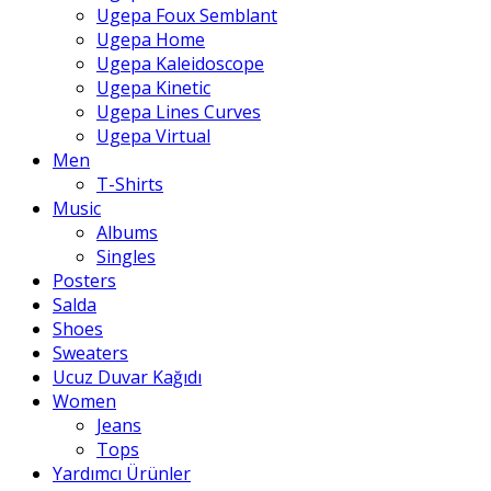
Ugepa Foux Semblant
Ugepa Home
Ugepa Kaleidoscope
Ugepa Kinetic
Ugepa Lines Curves
Ugepa Virtual
Men
T-Shirts
Music
Albums
Singles
Posters
Salda
Shoes
Sweaters
Ucuz Duvar Kağıdı
Women
Jeans
Tops
Yardımcı Ürünler