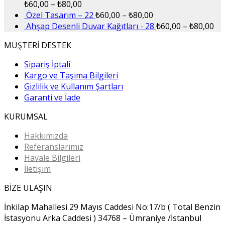
₺
60,00
–
₺
80,00
Özel Tasarım – 22
₺
60,00
–
₺
80,00
Ahşap Desenli Duvar Kağıtları - 28
₺
60,00
–
₺
80,00
MÜŞTERİ DESTEK
Sipariş İptali
Kargo ve Taşıma Bilgileri
Gizlilik ve Kullanım Şartları
Garanti ve İade
KURUMSAL
Hakkımızda
Referanslarımız
Havale Bilgileri
İletişim
BİZE ULAŞIN
İnkilap Mahallesi 29 Mayıs Caddesi No:17/b ( Total Benzin
İstasyonu Arka Caddesi ) 34768 – Ümraniye /İstanbul