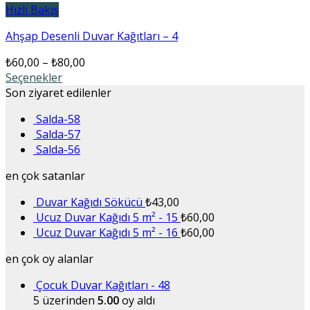
Hızlı Bakış
Ahşap Desenli Duvar Kağıtları – 4
₺
60,00
–
₺
80,00
Seçenekler
Son ziyaret edilenler
Salda-58
Salda-57
Salda-56
en çok satanlar
Duvar Kağıdı Sökücü
₺
43,00
Ucuz Duvar Kağıdı 5 m² - 15
₺
60,00
Ucuz Duvar Kağıdı 5 m² - 16
₺
60,00
en çok oy alanlar
Çocuk Duvar Kağıtları - 48
5 üzerinden
5.00
oy aldı