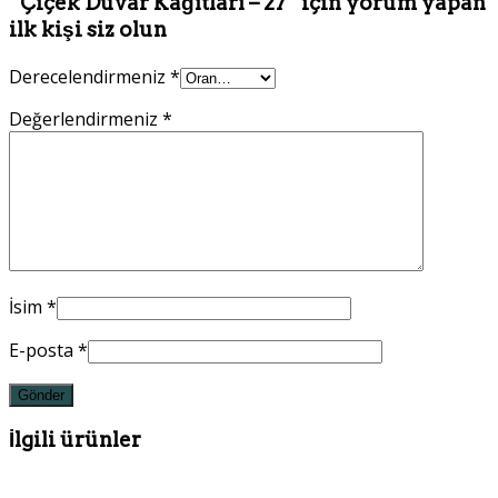
“Çiçek Duvar Kağıtları – 27” için yorum yapan
ilk kişi siz olun
Derecelendirmeniz
*
Değerlendirmeniz
*
İsim
*
E-posta
*
İlgili ürünler