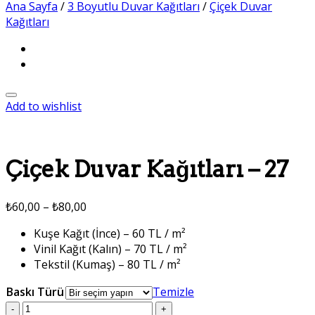
Ana Sayfa
/
3 Boyutlu Duvar Kağıtları
/
Çiçek Duvar
Kağıtları
Add to wishlist
Çiçek Duvar Kağıtları – 27
₺
60,00
–
₺
80,00
Kuşe Kağıt (İnce) – 60 TL / m²
Vinil Kağıt (Kalın) – 70 TL / m²
Tekstil (Kumaş) – 80 TL / m²
Baskı Türü
Temizle
Çiçek