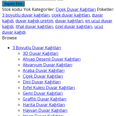
Duvar
Sepete Ekle
Kağıtları
Stok kodu:
Yok
Kategoriler:
Çiçek Duvar Kağıtları
Etiketler:
-
3 boyutlu duvar kağıtları
,
çiçek duvar kağıtları
,
duvar
27
kağıdı
,
duvar kağıdı üretim
,
duvar kağıtları
,
en ucuz duvar
adet
kağıdı
,
ithal duvar kağıtları
,
özel duvar kağıtları
,
ucuz
duvar kağıdı
Browse
3 Boyutlu Duvar Kağıtları
3D Duvar Kağıtları
Ahşap Desenli Duvar Kağıtları
Akvaryum Duvar Kağıtları
Araba Duvar Kağıtları
Çiçek Duvar Kağıtları
Dini Duvar Kağıtları
Eyfel Kulesi Duvar Kağıtları
Gemi Duvar Kağıtları
Graffiti Duvar Kağıtları
Harita Duvar Kağıtları
Hayvan Duvar Kağıtları
İnsan Duvar Kağıtları