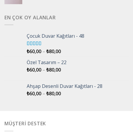
EN ÇOK OY ALANLAR
Çocuk Duvar Kağıtları - 48
5 üzerinden
₺
60,00
–
₺
80,00
5.00
oy aldı
Özel Tasarım – 22
₺
60,00
–
₺
80,00
Ahşap Desenli Duvar Kağıtları - 28
₺
60,00
–
₺
80,00
MÜŞTERİ DESTEK