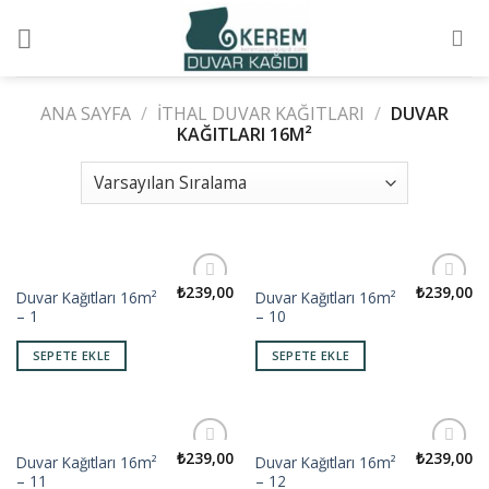
Skip
to
content
ANA SAYFA
/
İTHAL DUVAR KAĞITLARI
/
DUVAR
KAĞITLARI 16M²
₺
239,00
₺
239,00
Duvar Kağıtları 16m²
Duvar Kağıtları 16m²
Add to
Add to
– 1
– 10
wishlist
wishlist
SEPETE EKLE
SEPETE EKLE
₺
239,00
₺
239,00
Duvar Kağıtları 16m²
Duvar Kağıtları 16m²
Add to
Add to
– 11
– 12
wishlist
wishlist