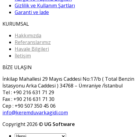
Gizlilik ve Kullanım Şartları
Garanti ve İade
KURUMSAL
Hakkımızda
Referanslarımız
Havale Bilgileri
İletişim
BİZE ULAŞIN
İnkilap Mahallesi 29 Mayıs Caddesi No:17/b ( Total Benzin
İstasyonu Arka Caddesi ) 34768 – Ümraniye /İstanbul
Tel : +90 216 631 71 29
Fax : +90 216 631 71 30
Cep : +90 507 350 45 06
info@keremduvarkagidi.com
Copyright 2026 ©
UG Software