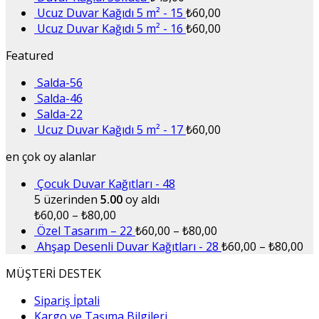
Ucuz Duvar Kağıdı 5 m² - 15
₺
60,00
Ucuz Duvar Kağıdı 5 m² - 16
₺
60,00
Featured
Salda-56
Salda-46
Salda-22
Ucuz Duvar Kağıdı 5 m² - 17
₺
60,00
en çok oy alanlar
Çocuk Duvar Kağıtları - 48
5 üzerinden
5.00
oy aldı
₺
60,00
–
₺
80,00
Özel Tasarım – 22
₺
60,00
–
₺
80,00
Ahşap Desenli Duvar Kağıtları - 28
₺
60,00
–
₺
80,00
MÜŞTERİ DESTEK
Sipariş İptali
Kargo ve Taşıma Bilgileri