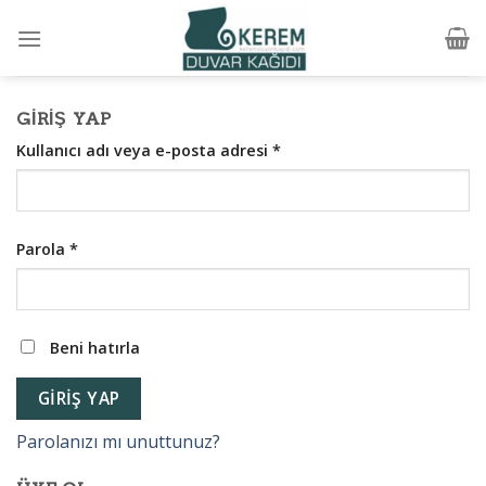
Skip
to
content
GIRIŞ YAP
Kullanıcı adı veya e-posta adresi
*
Parola
*
Beni hatırla
GIRIŞ YAP
Parolanızı mı unuttunuz?