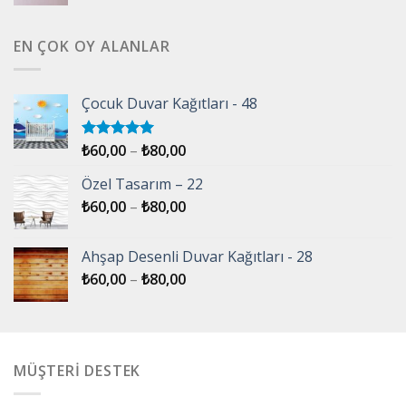
EN ÇOK OY ALANLAR
Çocuk Duvar Kağıtları - 48
₺
60,00
–
₺
80,00
5 üzerinden
5.00
oy
aldı
Özel Tasarım – 22
₺
60,00
–
₺
80,00
Ahşap Desenli Duvar Kağıtları - 28
₺
60,00
–
₺
80,00
MÜŞTERİ DESTEK