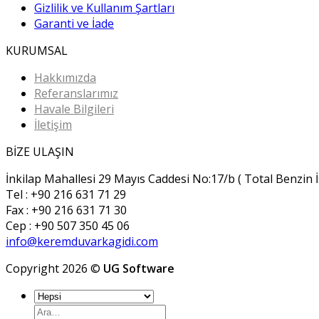
Gizlilik ve Kullanım Şartları
Garanti ve İade
KURUMSAL
Hakkımızda
Referanslarımız
Havale Bilgileri
İletişim
BİZE ULAŞIN
İnkilap Mahallesi 29 Mayıs Caddesi No:17/b ( Total Benzin
Tel : +90 216 631 71 29
Fax : +90 216 631 71 30
Cep : +90 507 350 45 06
info@keremduvarkagidi.com
Copyright 2026 ©
UG Software
Ara: