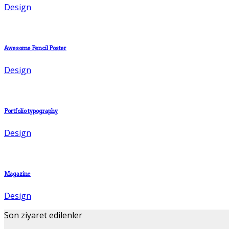
Design
Awesome Pencil Poster
Design
Portfolio typography
Design
Magazine
Design
Son ziyaret edilenler