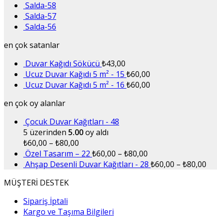
Salda-58
Salda-57
Salda-56
en çok satanlar
Duvar Kağıdı Sökücü
₺
43,00
Ucuz Duvar Kağıdı 5 m² - 15
₺
60,00
Ucuz Duvar Kağıdı 5 m² - 16
₺
60,00
en çok oy alanlar
Çocuk Duvar Kağıtları - 48
5 üzerinden
5.00
oy aldı
₺
60,00
–
₺
80,00
Özel Tasarım – 22
₺
60,00
–
₺
80,00
Ahşap Desenli Duvar Kağıtları - 28
₺
60,00
–
₺
80,00
MÜŞTERİ DESTEK
Sipariş İptali
Kargo ve Taşıma Bilgileri