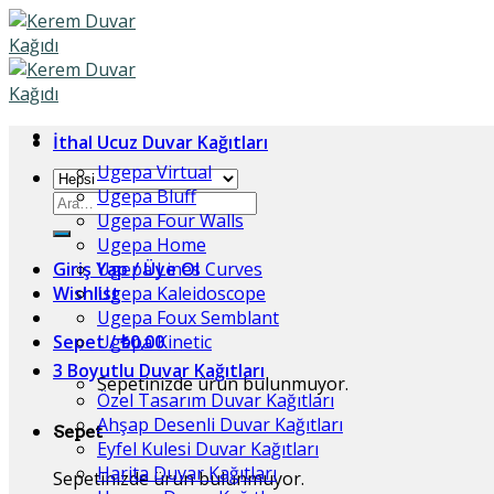
Skip
to
content
İthal Ucuz Duvar Kağıtları
Ugepa Virtual
Ugepa Bluff
Ara:
Ugepa Four Walls
Ugepa Home
Giriş Yap / Üye Ol
Ugepa Lines Curves
Wishlist
Ugepa Kaleidoscope
Ugepa Foux Semblant
Sepet /
Ugepa Kinetic
₺
0,00
3 Boyutlu Duvar Kağıtları
Sepetinizde ürün bulunmuyor.
Özel Tasarım Duvar Kağıtları
Ahşap Desenli Duvar Kağıtları
Sepet
Eyfel Kulesi Duvar Kağıtları
Harita Duvar Kağıtları
Sepetinizde ürün bulunmuyor.