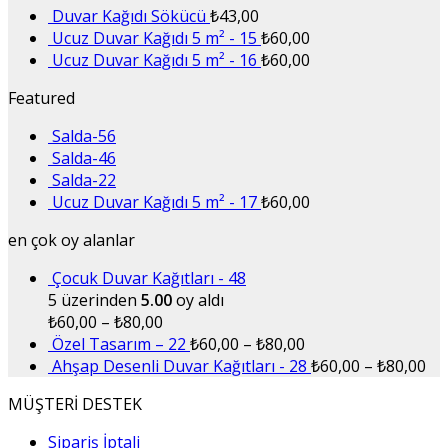
Duvar Kağıdı Sökücü
₺
43,00
Ucuz Duvar Kağıdı 5 m² - 15
₺
60,00
Ucuz Duvar Kağıdı 5 m² - 16
₺
60,00
Featured
Salda-56
Salda-46
Salda-22
Ucuz Duvar Kağıdı 5 m² - 17
₺
60,00
en çok oy alanlar
Çocuk Duvar Kağıtları - 48
5 üzerinden
5.00
oy aldı
₺
60,00
–
₺
80,00
Özel Tasarım – 22
₺
60,00
–
₺
80,00
Ahşap Desenli Duvar Kağıtları - 28
₺
60,00
–
₺
80,00
MÜŞTERİ DESTEK
Sipariş İptali