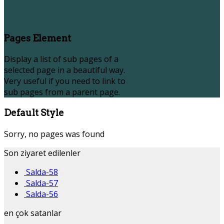
Pages Element
Display a list of sub pages of a
selected page in a beautiful way.
Very useful if you need to link to
sub pages from a parent page.
Default Style
Sorry, no pages was found
Son ziyaret edilenler
Salda-58
Salda-57
Salda-56
en çok satanlar