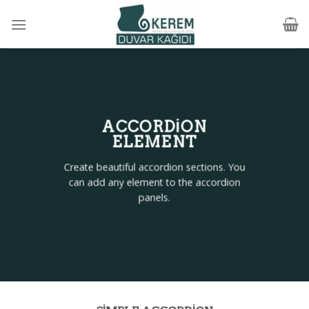
Skip
to
content
ACCORDION
ELEMENT
Create beautiful accordion sections. You
can add any element to the accordion
panels.