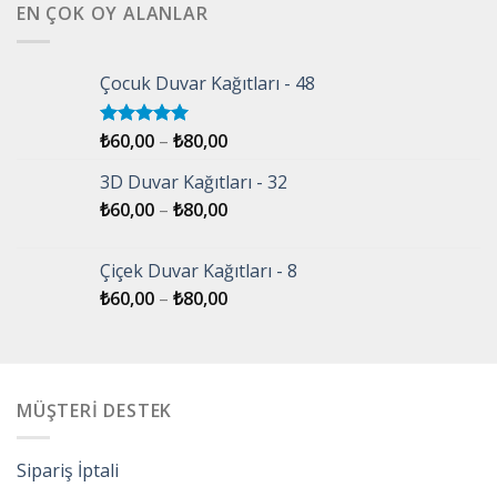
EN ÇOK OY ALANLAR
Çocuk Duvar Kağıtları - 48
₺
60,00
–
₺
80,00
5 üzerinden
5.00
oy
aldı
3D Duvar Kağıtları - 32
₺
60,00
–
₺
80,00
Çiçek Duvar Kağıtları - 8
₺
60,00
–
₺
80,00
MÜŞTERİ DESTEK
Sipariş İptali