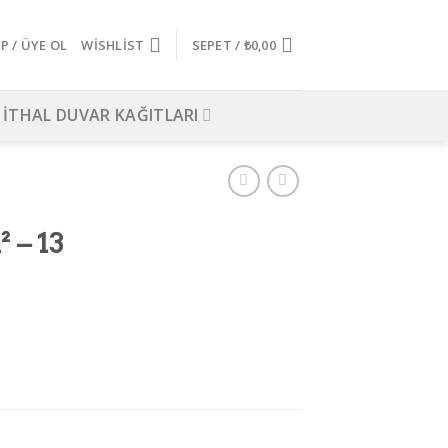
AP / ÜYE OL
WISHLIST
SEPET /
₺
0,00
İTHAL DUVAR KAĞITLARI
 – 13