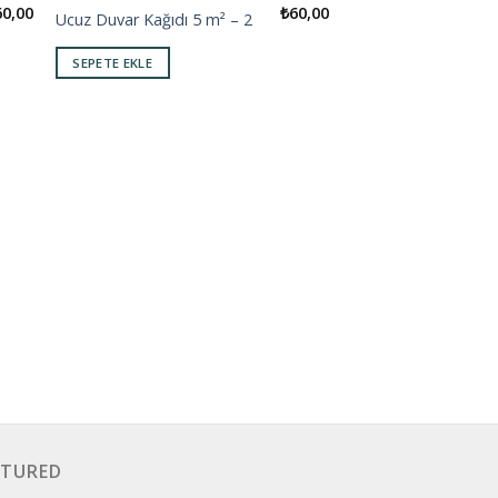
60,00
₺
60,00
Ucuz Duvar Kağıdı 5 m² – 2
 to
Add to
ist
wishlist
SEPETE EKLE
Ucuz Duvar Kağıdı 5
SEPETE EKLE
ATURED