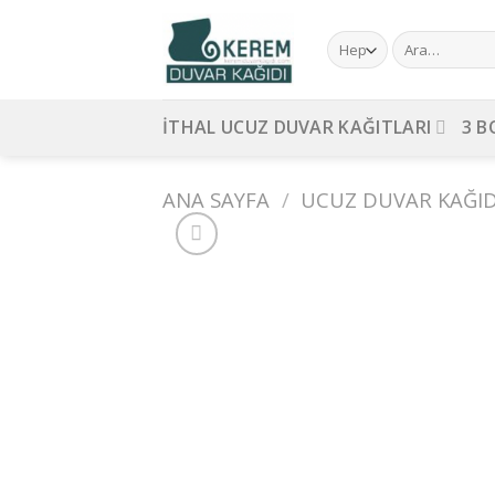
Skip
to
Ara:
content
İTHAL UCUZ DUVAR KAĞITLARI
3 B
ANA SAYFA
/
UCUZ DUVAR KAĞID
Ad
wi