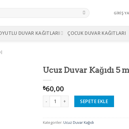
GIRIŞ Y
OYUTLU DUVAR KAĞITLARI
ÇOCUK DUVAR KAĞITLARI
I
Ucuz Duvar Kağıdı 5 m²
d to
60,00
shlist
₺
Ucuz Duvar Kağıdı 5 m² - 13 adet
SEPETE EKLE
Kategoriler:
Ucuz Duvar Kağıdı