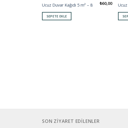
₺
60,00
Ucuz Duvar Kağıdı 5 m² – 8
Ucuz 
Add to
wishlist
SEPETE EKLE
SE
SON ZIYARET EDILENLER