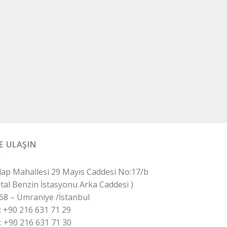
E ULAŞIN
ilap Mahallesi 29 Mayıs Caddesi No:17/b
otal Benzin İstasyonu Arka Caddesi )
68 – Ümraniye /İstanbul
 : +90 216 631 71 29
 : +90 216 631 71 30