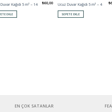
₺
60,00
₺
Duvar Kağıdı 5 m² – 14
Ucuz Duvar Kağıdı 5 m² – 4
Add to
Add
wishlist
wishl
PETE EKLE
SEPETE EKLE
EN ÇOK SATANLAR
FE