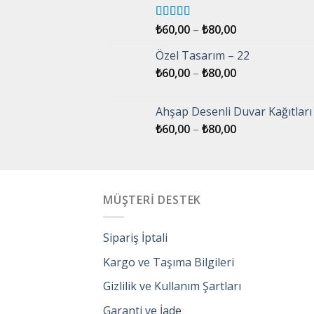
5 üzerinden
₺
60,00
–
₺
80,00
5.00
oy aldı
Özel Tasarım – 22
₺
60,00
–
₺
80,00
Ahşap Desenli Duvar Kağıtları 
₺
60,00
–
₺
80,00
MÜŞTERİ DESTEK
Sipariş İptali
Kargo ve Taşıma Bilgileri
Gizlilik ve Kullanım Şartları
Garanti ve İade