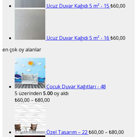
Ucuz Duvar Kağıdı 5 m² - 15
₺
60,00
Ucuz Duvar Kağıdı 5 m² - 16
₺
60,00
en çok oy alanlar
Çocuk Duvar Kağıtları - 48
5 üzerinden
5.00
oy aldı
₺
60,00
–
₺
80,00
Özel Tasarım – 22
₺
60,00
–
₺
80,00