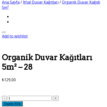
Ana Sayfa
/
İthal Duvar Kağıtları
/
Organik Duvar Kağıdı
5m²
Add to wishlist
Organik Duvar Kağıtları
5m² – 28
₺
129,00
Organik
Duvar
Sepete Ekle