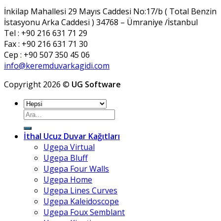
İnkilap Mahallesi 29 Mayıs Caddesi No:17/b ( Total Benzin
İstasyonu Arka Caddesi ) 34768 – Ümraniye /İstanbul
Tel : +90 216 631 71 29
Fax : +90 216 631 71 30
Cep : +90 507 350 45 06
info@keremduvarkagidi.com
Copyright 2026 ©
UG Software
Ara:
İthal Ucuz Duvar Kağıtları
Ugepa Virtual
Ugepa Bluff
Ugepa Four Walls
Ugepa Home
Ugepa Lines Curves
Ugepa Kaleidoscope
Ugepa Foux Semblant