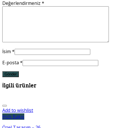
Değerlendirmeniz
*
İsim
*
E-posta
*
İlgili ürünler
Add to wishlist
Hızlı Bakış
Özel Tasarım – 26