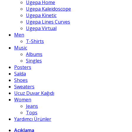
Ugepa Home
Ugepa Kaleidoscope
Ugepa Kinetic
Ugepa Lines Curves
Ugepa Virtual
Men
T-Shirts
Music
Albums
Singles
Posters
Salda
Shoes
Sweaters
Ucuz Duvar Kağıdı
Women
Jeans
Tops
Yardımcı Ürünler
Açıklama