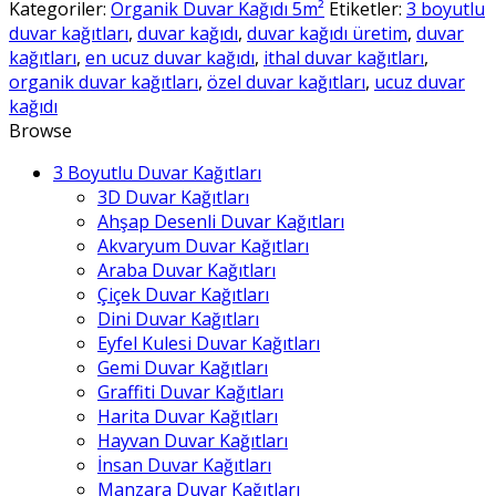
Kağıtları
Kategoriler:
Organik Duvar Kağıdı 5m²
Etiketler:
3 boyutlu
5m²
duvar kağıtları
,
duvar kağıdı
,
duvar kağıdı üretim
,
duvar
-
kağıtları
,
en ucuz duvar kağıdı
,
ithal duvar kağıtları
,
28
organik duvar kağıtları
,
özel duvar kağıtları
,
ucuz duvar
adet
kağıdı
Browse
3 Boyutlu Duvar Kağıtları
3D Duvar Kağıtları
Ahşap Desenli Duvar Kağıtları
Akvaryum Duvar Kağıtları
Araba Duvar Kağıtları
Çiçek Duvar Kağıtları
Dini Duvar Kağıtları
Eyfel Kulesi Duvar Kağıtları
Gemi Duvar Kağıtları
Graffiti Duvar Kağıtları
Harita Duvar Kağıtları
Hayvan Duvar Kağıtları
İnsan Duvar Kağıtları
Manzara Duvar Kağıtları