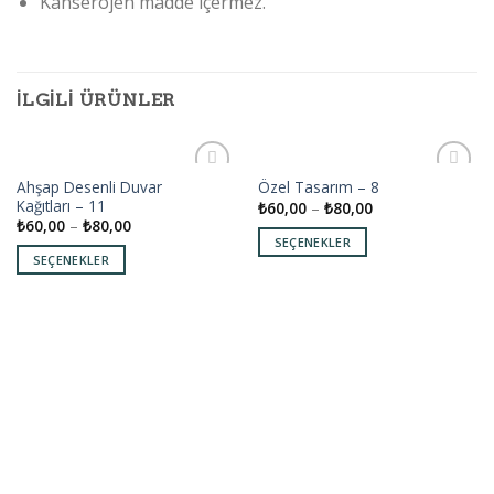
Kanserojen madde içermez.
İLGILI ÜRÜNLER
Ahşap Desenli Duvar
Özel Tasarım – 8
Add to
Add to
Kağıtları – 11
₺
60,00
–
₺
80,00
wishlist
wishlist
₺
60,00
–
₺
80,00
SEÇENEKLER
SEÇENEKLER