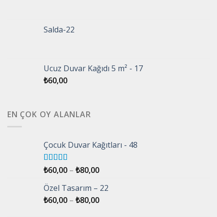
Salda-22
Ucuz Duvar Kağıdı 5 m² - 17
₺
60,00
EN ÇOK OY ALANLAR
Çocuk Duvar Kağıtları - 48
5 üzerinden
₺
60,00
–
₺
80,00
5.00
oy aldı
Özel Tasarım – 22
₺
60,00
–
₺
80,00