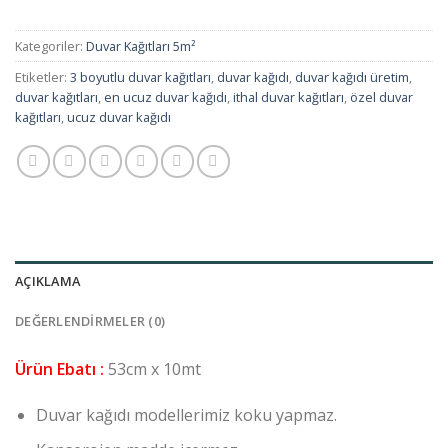
Kategoriler:
Duvar Kağıtları 5m²
Etiketler:
3 boyutlu duvar kağıtları
,
duvar kağıdı
,
duvar kağıdı üretim
,
duvar kağıtları
,
en ucuz duvar kağıdı
,
ithal duvar kağıtları
,
özel duvar
kağıtları
,
ucuz duvar kağıdı
AÇIKLAMA
DEĞERLENDIRMELER (0)
Ürün Ebatı :
53cm x 10mt
Duvar kağıdı modellerimiz koku yapmaz.