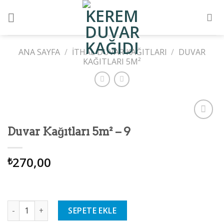
Skip
to
content
ANA SAYFA
/
İTHAL DUVAR KAĞITLARI
/
DUVAR
KAĞITLARI 5M²
Add to
Duvar Kağıtları 5m² – 9
wishlist
270,00
₺
Duvar Kağıtları 5m² - 9 adet
SEPETE EKLE