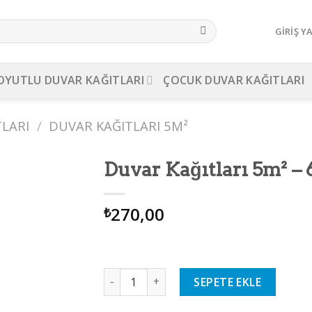
GIRIŞ Y
OYUTLU DUVAR KAĞITLARI
ÇOCUK DUVAR KAĞITLARI
TLARI
/
DUVAR KAĞITLARI 5M²
Duvar Kağıtları 5m² – 
d to
270,00
shlist
₺
Duvar Kağıtları 5m² - 6 adet
SEPETE EKLE