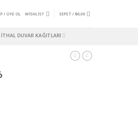
AP / ÜYE OL
WISHLIST
SEPET /
₺
0,00
İTHAL DUVAR KAĞITLARI
6