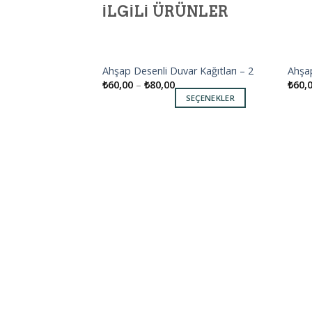
İLGILI ÜRÜNLER
Ahşap Desenli Duvar Kağıtları – 2
Ahşap
Add to
₺
60,00
–
₺
80,00
₺
60,
wishlist
SEÇENEKLER