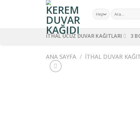
Skip
to
Ara:
content
İTHAL UCUZ DUVAR KAĞITLARI
3 B
ANA SAYFA
/
İTHAL DUVAR KAĞI
Ad
wi