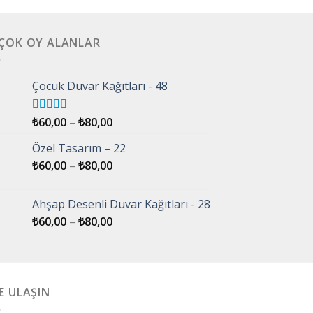
 ÇOK OY ALANLAR
Çocuk Duvar Kağıtları - 48
5 üzerinden
₺
60,00
–
₺
80,00
5.00
oy aldı
Özel Tasarım – 22
₺
60,00
–
₺
80,00
Ahşap Desenli Duvar Kağıtları - 28
₺
60,00
–
₺
80,00
E ULAŞIN