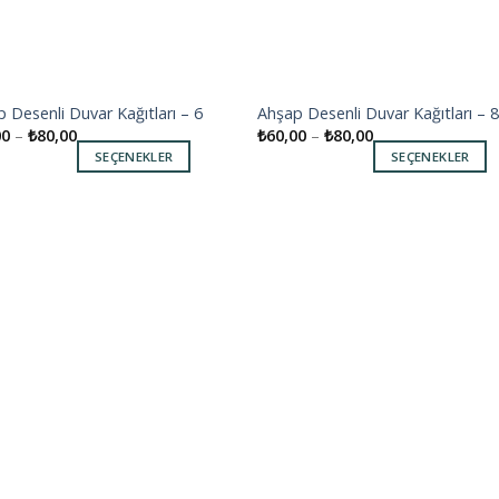
 Desenli Duvar Kağıtları – 6
Ahşap Desenli Duvar Kağıtları – 
Add to
Add
00
–
₺
80,00
₺
60,00
–
₺
80,00
wishlist
wishl
SEÇENEKLER
SEÇENEKLER