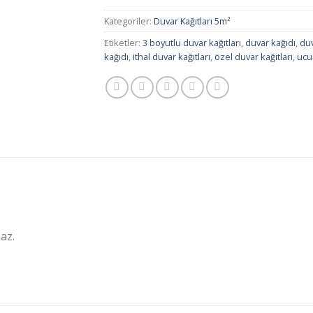
Kategoriler:
Duvar Kağıtları 5m²
Etiketler:
3 boyutlu duvar kağıtları
,
duvar kağıdı
,
duv
kağıdı
,
ithal duvar kağıtları
,
özel duvar kağıtları
,
ucu
az.