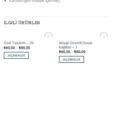
Kanserojen madde içermez.
İLGILI ÜRÜNLER
Ahşap Desenli Duvar
Özel Tasarım – 26
Add to
Add to
Kağıtları – 1
₺
60,00
–
₺
80,00
wishlist
wishlist
₺
60,00
–
₺
80,00
SEÇENEKLER
SEÇENEKLER