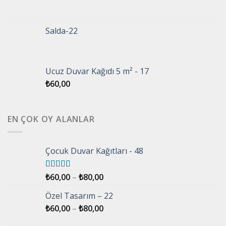
Salda-22
Ucuz Duvar Kağıdı 5 m² - 17
₺
60,00
EN ÇOK OY ALANLAR
Çocuk Duvar Kağıtları - 48
5 üzerinden
₺
60,00
–
₺
80,00
5.00
oy aldı
Özel Tasarım – 22
₺
60,00
–
₺
80,00