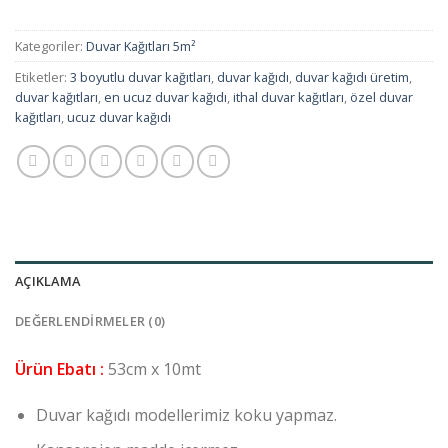
Kategoriler:
Duvar Kağıtları 5m²
Etiketler:
3 boyutlu duvar kağıtları
,
duvar kağıdı
,
duvar kağıdı üretim
,
duvar kağıtları
,
en ucuz duvar kağıdı
,
ithal duvar kağıtları
,
özel duvar
kağıtları
,
ucuz duvar kağıdı
AÇIKLAMA
DEĞERLENDIRMELER (0)
Ürün Ebatı :
53cm x 10mt
Duvar kağıdı modellerimiz koku yapmaz.