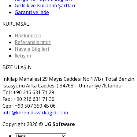
Gizlilik ve Kullanım Şartları
Garanti ve İade
KURUMSAL
Hakkımızda
Referanslarımız
Havale Bilgileri
İletişim
BİZE ULAŞIN
İnkilap Mahallesi 29 Mayıs Caddesi No:17/b ( Total Benzin
İstasyonu Arka Caddesi ) 34768 – Ümraniye /İstanbul
Tel : +90 216 631 71 29
Fax : +90 216 631 71 30
Cep : +90 507 350 45 06
info@keremduvarkagidi.com
Copyright 2026 ©
UG Software