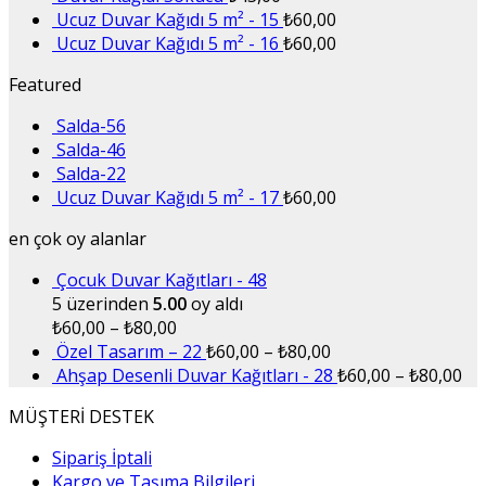
Ucuz Duvar Kağıdı 5 m² - 15
₺
60,00
Ucuz Duvar Kağıdı 5 m² - 16
₺
60,00
Featured
Salda-56
Salda-46
Salda-22
Ucuz Duvar Kağıdı 5 m² - 17
₺
60,00
en çok oy alanlar
Çocuk Duvar Kağıtları - 48
5 üzerinden
5.00
oy aldı
₺
60,00
–
₺
80,00
Özel Tasarım – 22
₺
60,00
–
₺
80,00
Ahşap Desenli Duvar Kağıtları - 28
₺
60,00
–
₺
80,00
MÜŞTERİ DESTEK
Sipariş İptali
Kargo ve Taşıma Bilgileri