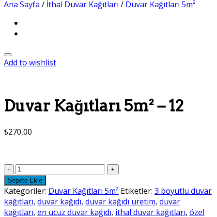
Ana Sayfa
/
İthal Duvar Kağıtları
/
Duvar Kağıtları 5m²
Add to wishlist
Duvar Kağıtları 5m² – 12
₺
270,00
Duvar
Kağıtları
Sepete Ekle
5m²
Kategoriler:
Duvar Kağıtları 5m²
Etiketler:
3 boyutlu duvar
-
kağıtları
,
duvar kağıdı
,
duvar kağıdı üretim
,
duvar
12
kağıtları
,
en ucuz duvar kağıdı
,
ithal duvar kağıtları
,
özel